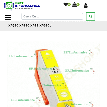
0
0
Home Page
/
Cartucce inkjet
/
Cartucce inkjet epson
/
CARTUCCIA EPSON T2434 24X XP750 XP850 XP950
XP760 XP860 XP55 XP960
/