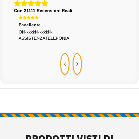
Con 21111 Recensioni Reali
Eccellente
Ecce
Okkkkkkkkkkkkkk
10+
ASSISTENZATELEFONIA
SLK
PRODOTTI VISTI DI