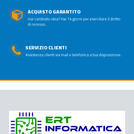
ACQUISTO GARANTITO
Hai cambiato idea? Hai 14 giorni per esercitare il diritto
di recesso.
SERVIZIO CLIENTI
Assistenza clienti via mail e telefonica a tua disposizione.