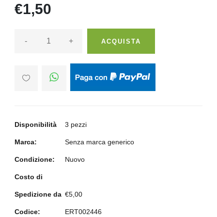
€1,50
-
+
ACQUISTA
Disponibilità
3 pezzi
Marca:
Senza marca generico
Condizione:
Nuovo
Costo di
Spedizione da
€5,00
Codice:
ERT002446