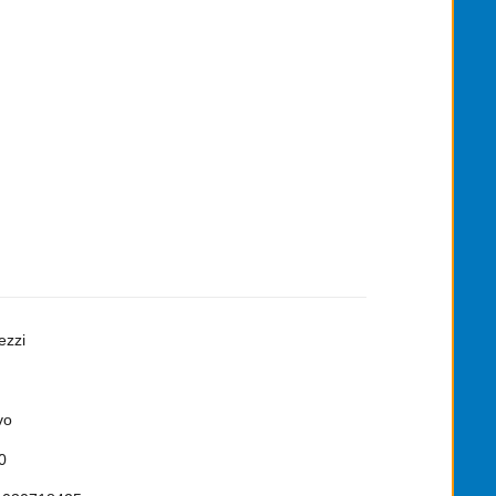
ezzi
vo
0