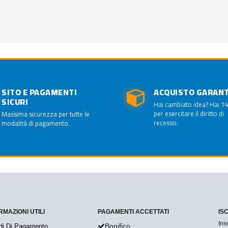
SITO E PAGAMENTI
ACQUISTO GARAN
SICURI
Hai cambiato idea? Hai 14
per esercitare il diritto di
Massima sicurezza per tutte le
recesso.
modalità di pagamento.
RMAZIONI UTILI
PAGAMENTI ACCETTATI
IS
Ins
Bonifico
di Di Pagamento