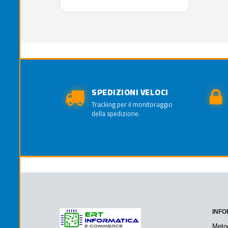
SPEDIZIONI VELOCI
Tracking per il monitoraggio
della spedizione.
INFO
Meto