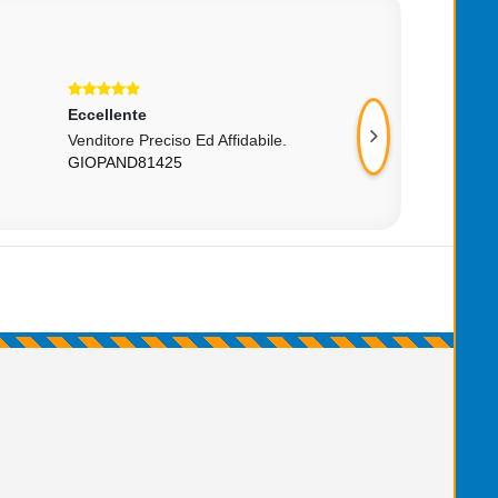
Eccellente
Eccellente
Venditore Preciso Ed Affidabile.
Perfetto! Oggetto 
GIOPAND81425
PAVELNEDVED18