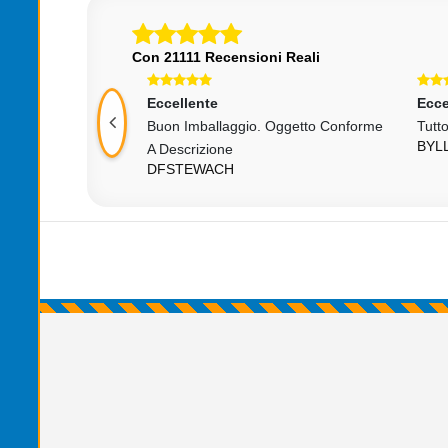
Con 21111 Recensioni Reali
Eccellente
Ecce
icevuto, Grazie!
Buon Imballaggio. Oggetto Conforme
Tutt
7
BYL
A Descrizione
DFSTEWACH