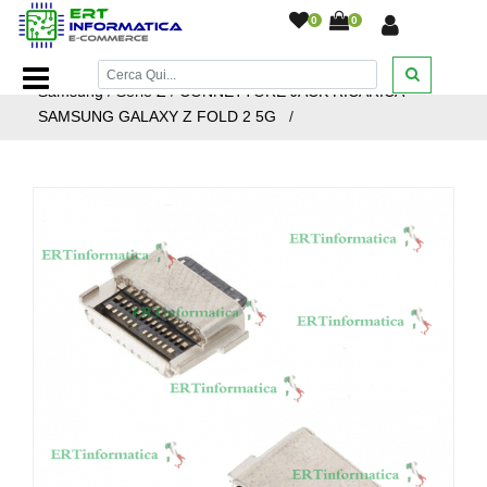
0
0
Home Page
/
Ricambi smartphone e tablet
/
Ricambi
Samsung
/
Serie Z
/
CONNETTORE JACK RICARICA
SAMSUNG GALAXY Z FOLD 2 5G
/