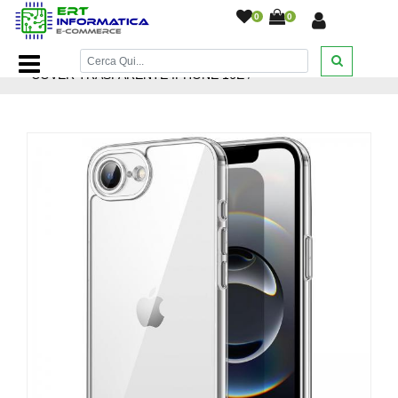
0
0
Home Page
/
Accessori cellulari
/
Custodie
/
CUSTODIA
COVER TRASPARENTE IPHONE 16E
/