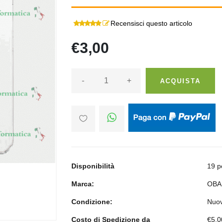
Recensisci questo articolo
€3,00
-
+
ACQUISTA
Disponibilità
19 p
Marca:
OBA
Condizione:
Nuo
Costo di Spedizione da
€5,0