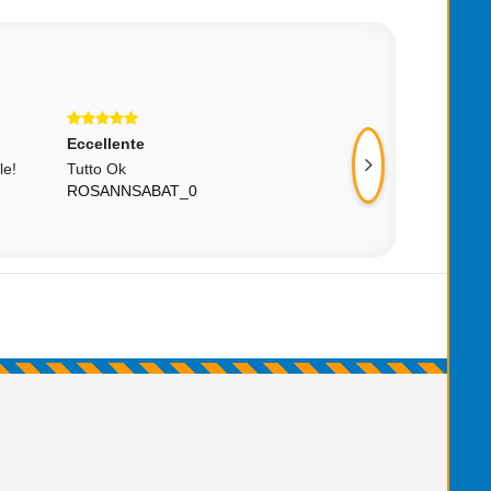
Eccellente
Eccellente
le!
Tutto Ok
Tutto Ok!
ROSANNSABAT_0
GGIO5141-MJTH