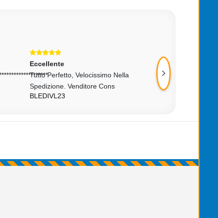
Eccellente
Eccellente
********************
Tutto Perfetto, Velocissimo Nella
Ottimo Venditore.
CL123CJ
Spedizione. Venditore Cons
BLEDIVL23