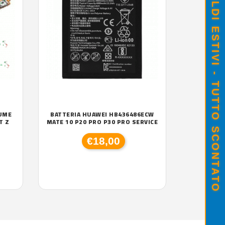
SALDI ESTIVI - TUTTO SCONTATO
LUME
BATTERIA HUAWEI HB436486ECW
T Z
MATE 10 P20 PRO P30 PRO SERVICE
€18,00