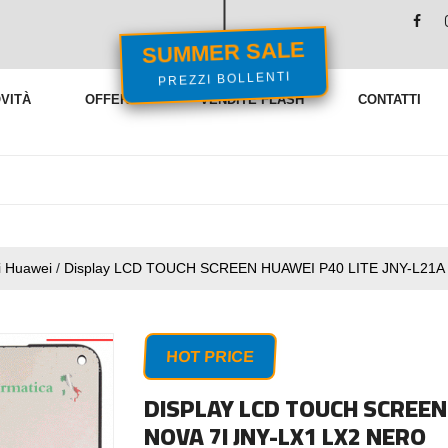
SUMMER SALE
PREZZI BOLLENTI
VITÀ
OFFERTE
VENDITE FLASH
CONTATTI
i Huawei
/
Display LCD TOUCH SCREEN HUAWEI P40 LITE JNY-L21A 
HOT PRICE
DISPLAY LCD TOUCH SCREEN 
NOVA 7I JNY-LX1 LX2 NERO