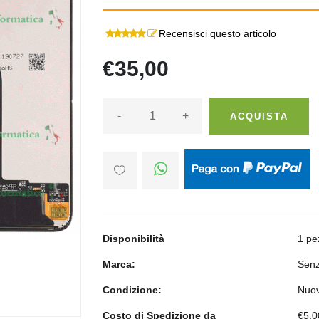
Recensisci questo articolo
€35,00
-
+
ACQUISTA
Disponibilità
1 pe
Marca:
Senz
Condizione:
Nuo
Costo di Spedizione da
€5,0