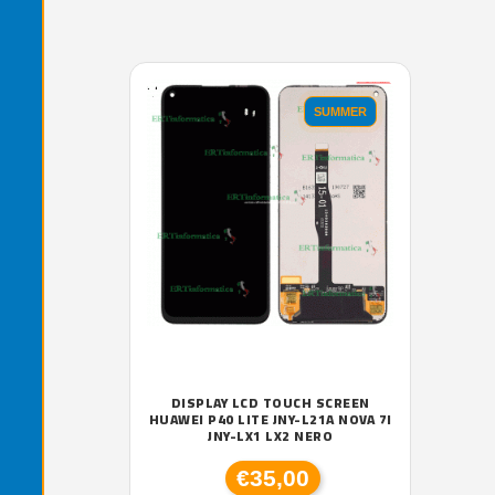
'.'
SUMMER
DISPLAY LCD TOUCH SCREEN
HUAWEI P40 LITE JNY-L21A NOVA 7I
JNY-LX1 LX2 NERO
€35,00