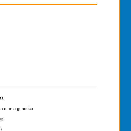
zzi
a marca generico
vo
0