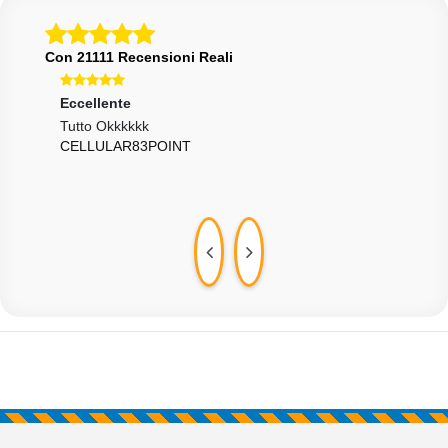
Con 21111 Recensioni Reali
Eccellente
Ecce
Tutto Okkkkkk
Velo
CELLULAR83POINT
Disp
GEO