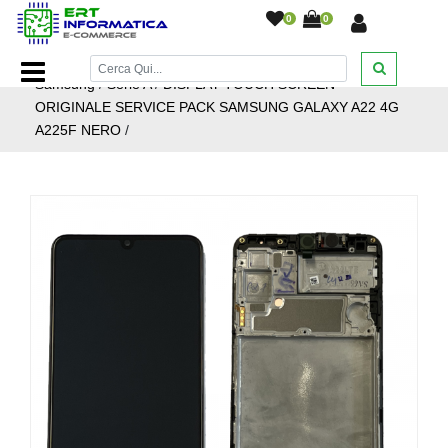
0
0
Home Page
/
Ricambi smartphone e tablet
/
Ricambi
Samsung
/
Serie A
/
DISPLAY TOUCH SCREEN
ORIGINALE SERVICE PACK SAMSUNG GALAXY A22 4G
A225F NERO
/