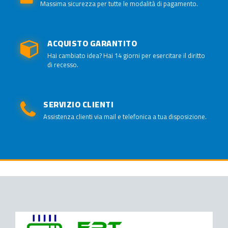
Massima sicurezza per tutte le modalità di pagamento.
ACQUISTO GARANTITO
Hai cambiato idea? Hai 14 giorni per esercitare il diritto
di recesso.
SERVIZIO CLIENTI
Assistenza clienti via mail e telefonica a tua disposizione.