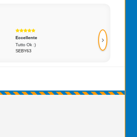
Eccellente
Eccellente
Ottimo Venditore Ottima Merce +++
Perfetto!
GIATAEKWONDO
TROPPOMAGR