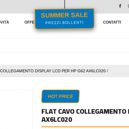
SUMMER SALE
PREZZI BOLLENTI
VITÀ
OFFERTE
VENDITE FLASH
CONTATTI
 COLLEGAMENTO DISPLAY LCD PER HP G62 AX6LC020
/
HOT PRICE
FLAT CAVO COLLEGAMENTO D
AX6LC020