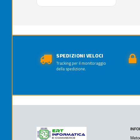
SPEDIZIONI VELOCI
Tracking per il monitoraggio
della spedizione.
INFO
Meto