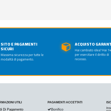
SITO E PAGAMENTI
ACQUISTO GARAN
SICURI
Hai cambiato idea? Hai 14
per esercitare il diritto di
Massima sicurezza per tutte le
recesso.
modalità di pagamento.
RMAZIONI UTILI
PAGAMENTI ACCETTATI
IS
Ins
Bonifico
di Di Pagamento
new