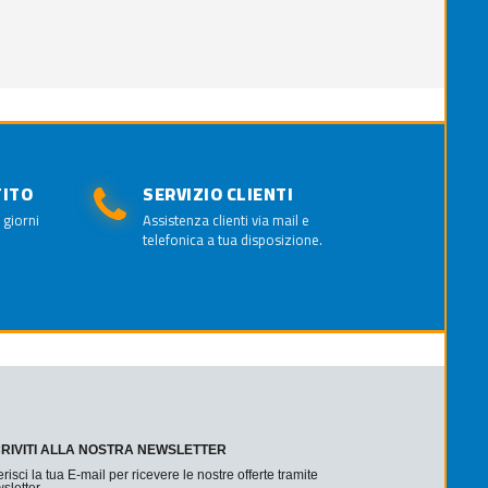
TITO
SERVIZIO CLIENTI
 giorni
Assistenza clienti via mail e
telefonica a tua disposizione.
CRIVITI ALLA NOSTRA NEWSLETTER
erisci la tua E-mail per ricevere le nostre offerte tramite
sletter.