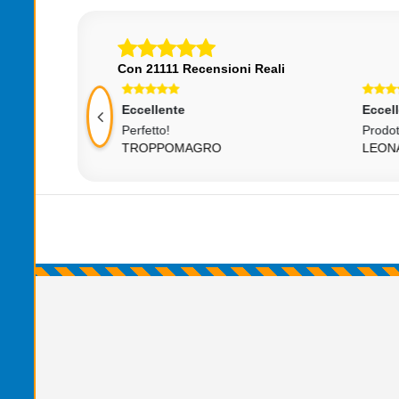
Con 21111 Recensioni Reali
Eccellente
Ec
Prodotto Perfetto Consigliato
Ott
LEONARDO996
GI