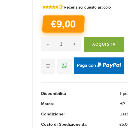
Recensisci questo articolo
€9,00
-
+
ACQUISTA
Disponibilità
1 pe
Marca:
HP
Condizione:
Usat
Costo di Spedizione da
€5,0