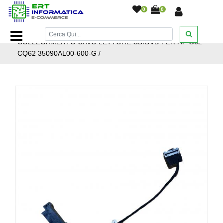
0
0
Home Page
/
Ricambi Notebook
/
Flat
/
FLAT
COLLEGAMENTO CAVO LETTORE CD/DVD PER HP G62
CQ62 35090AL00-600-G
/