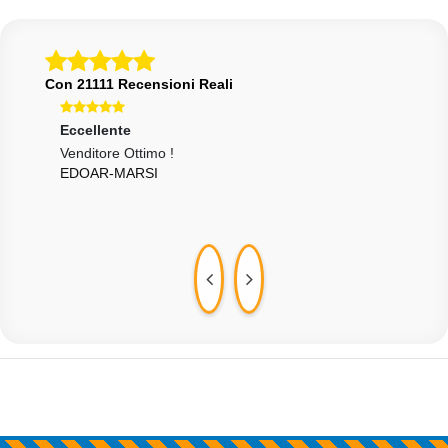
Con 21111 Recensioni Reali
Eccellente
Ecce
Venditore Ottimo !
Perf
EDOAR-MARSI
FAB