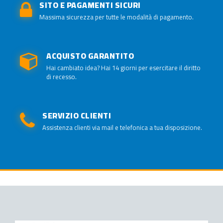
SITO E PAGAMENTI SICURI
Massima sicurezza per tutte le modalità di pagamento.
ACQUISTO GARANTITO
Hai cambiato idea? Hai 14 giorni per esercitare il diritto
di recesso.
SERVIZIO CLIENTI
Assistenza clienti via mail e telefonica a tua disposizione.