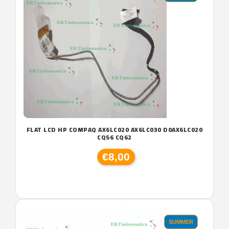
FLAT LCD HP COMPAQ AX6LC020 AX6LC030 D0AX6LC020
CQ56 CQ62
€8,00
SUMMER