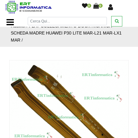
0
0
Home Page
/
Ricambi smartphone e tablet
/
Ricambi
Huawei
/
FLAT COLLEGAMENTO DOCK RICARICA
SCHEDA MADRE HUAWEI P30 LITE MAR-L21 MAR-LX1
MAR
/