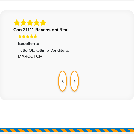
Con 21111 Recensioni Reali
Eccellente
Ecce
Tutto Ok, Ottimo Venditore.
Vend
MARCOTCM
R_F