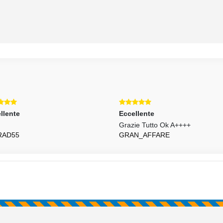
llente
Eccellente
Grazie Tutto Ok A++++
RAD55
GRAN_AFFARE