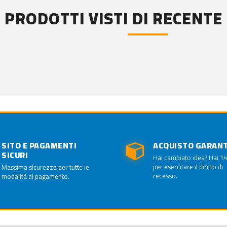
PRODOTTI VISTI DI RECENTE
SITO E PAGAMENTI
ACQUISTO GARAN
SICURI
Hai cambiato idea? Hai 14
per esercitare il diritto di
Massima sicurezza per tutte le
recesso.
modalità di pagamento.