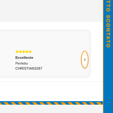
Eccellente
Eccellente
Perfetto
Venditore Affidabil
CHRISTIAN3287
POTENZADELLAS