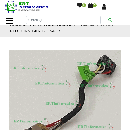
0
0
Home Page
/
Ricambi Notebook
/
Connettori
/
FLAT
RICARICA POWER ACCENSIONE HP 756956 -FD1 REVA
FOXCONN 140702 17-F
/