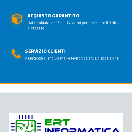
ACQUISTO GARANTITO
Hai cambiato idea? Hai 14 giorni per esercitare il diritto
di recesso.
SERVIZIO CLIENTI
Assistenza clienti via mail e telefonica a tua disposizione.