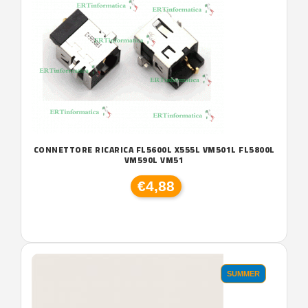
CONNETTORE RICARICA FL5600L X555L VM501L FL5800L
VM590L VM51
€4,88
SUMMER