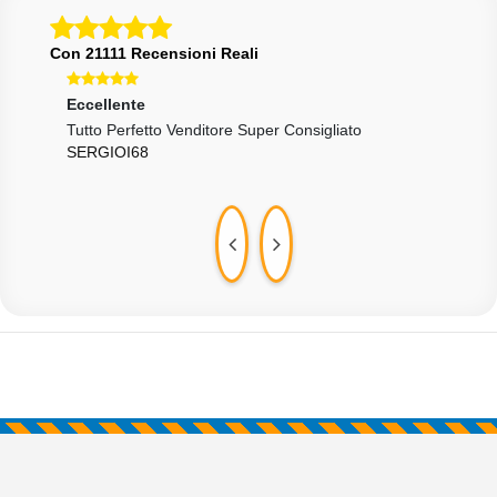
Con 21111 Recensioni Reali
Eccellente
Ecce
Tutto Perfetto Venditore Super Consigliato
Ok
SERGIOI68
ARS