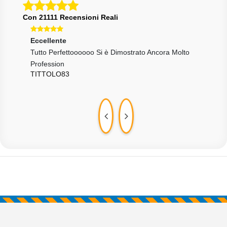
Con 21111 Recensioni Reali
Eccellente
Ecce
Tutto Perfettoooooo Si è Dimostrato Ancora Molto
Supe
173
Profession
TITTOLO83