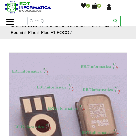
0
0
Home Page
/
Ricambi smartphone e tablet
/
Xiaomi
/
MICROFONO XIAOMI M6 Mi6 Mi 6 6X A2 Mix2 Mix 2 2S 3
Redmi 5 Plus 5 Plus F1 POCO
/