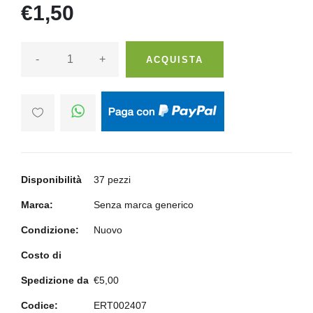
€1,50
-
+
ACQUISTA
Disponibilità
37 pezzi
Marca:
Senza marca generico
Condizione:
Nuovo
Costo di
Spedizione da
€5,00
Codice:
ERT002407