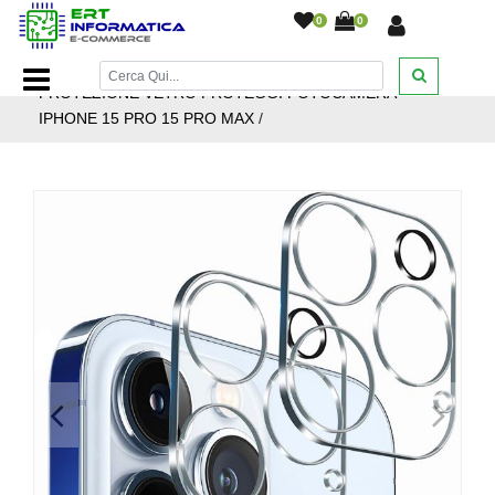
0
0
Home Page
/
Accessori cellulari
/
Pellicole
/
PELLICOLA
PROTEZIONE VETRO PROTEGGI FOTOCAMERA
IPHONE 15 PRO 15 PRO MAX
/
<
>