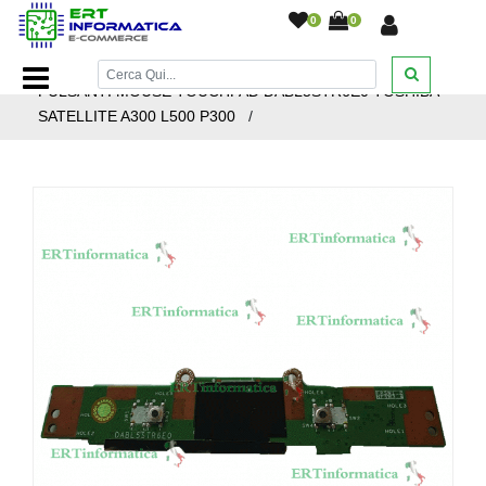
0
0
Home Page
/
Ricambi Notebook
/
Componenti
/
SCHEDA
PULSANTI MOUSE TOUCHPAD DABL5STR6E0 TOSHIBA
SATELLITE A300 L500 P300
/