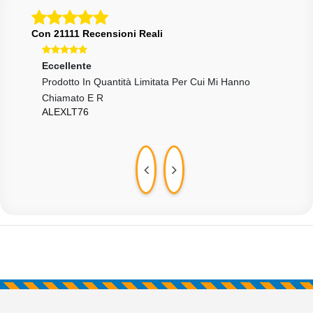
Con 21111 Recensioni Reali
Eccellente
Ecce
Prodotto In Quantità Limitata Per Cui Mi Hanno
Veloc
SAN
Chiamato E R
ALEXLT76