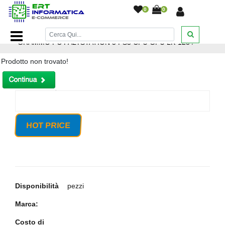
0
0
Home Page
/
SIRINGA METALLO LIQUIDO 1 GR
GRAMMO PC PALYSTATION 5 PS5 CPU GPU LK-128
/
Prodotto non trovato!
HOT PRICE
Disponibilità
pezzi
Marca:
Costo di