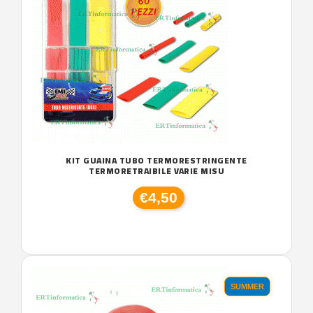
KIT GUAINA TUBO TERMORESTRINGENTE
TERMORETRAIBILE VARIE MISU
€4,50
SUMMER