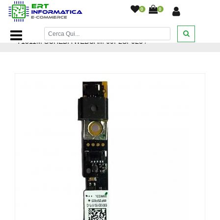
0
0
Home Page
/
Ricambi Notebook
/
SONY VAIO PCG-
71311M SCHEDA WEBCAM 09P2SF023
/