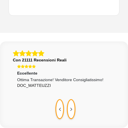
Con 21111 Recensioni Reali
Eccellente
Ecce
Ottima Transazione! Venditore Consigliatissimo!
Ok,
DOC_MATTEUZZI
OMN