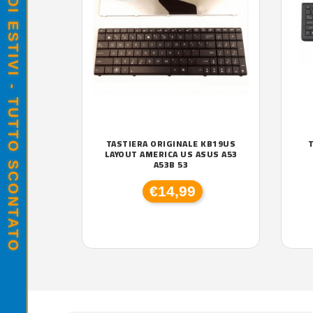
SALDI ESTIVI - TUTTO SCONTATO
TASTIERA ORIGINALE KB19US
T
LAYOUT AMERICA US ASUS A53
A53B 53
€14,99