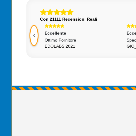
Con 21111 Recensioni Reali
Eccellente
Ecce
10++++
Ottimo Fornitore
Sped
1
EDOLABS.2021
GIO