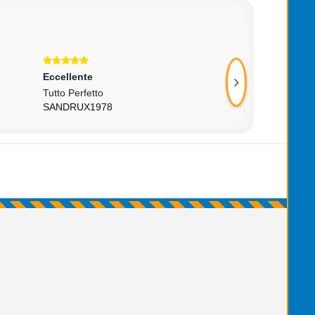
Eccellente
Eccellente
Tutto Perfetto
Ottimo Venditore 
SANDRUX1978
MICHELECRUDO