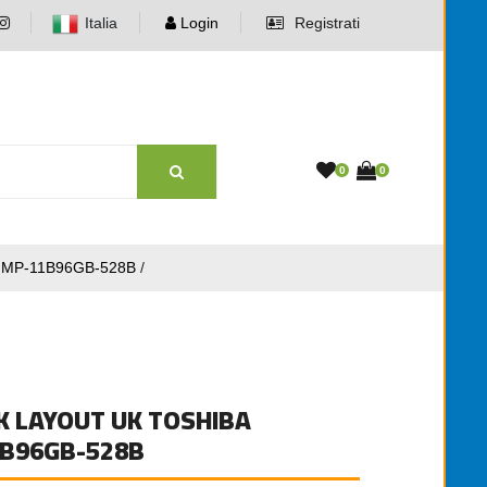
Italia
Login
Registrati
0
0
 MP-11B96GB-528B
/
K LAYOUT UK TOSHIBA
1B96GB-528B