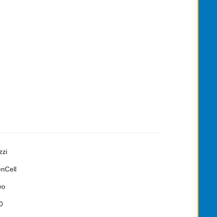
zzi
nCell
vo
0