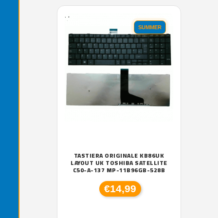
'.'
SUMMER
TASTIERA ORIGINALE KB86UK
LAYOUT UK TOSHIBA SATELLITE
C50-A-137 MP-11B96GB-528B
€14,99