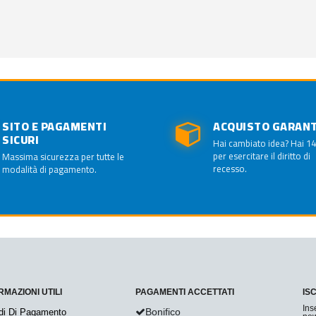
SITO E PAGAMENTI
ACQUISTO GARAN
SICURI
Hai cambiato idea? Hai 14
per esercitare il diritto di
Massima sicurezza per tutte le
recesso.
modalità di pagamento.
RMAZIONI UTILI
PAGAMENTI ACCETTATI
IS
Ins
Bonifico
di Di Pagamento