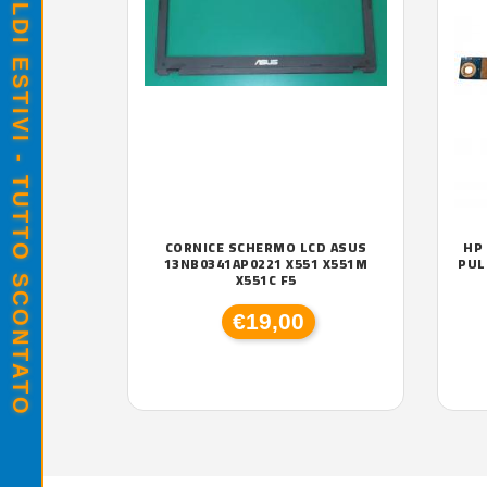
SALDI ESTIVI - TUTTO SCONTATO
CORNICE SCHERMO LCD ASUS
HP
13NB0341AP0221 X551 X551M
PUL
X551C F5
€19,00