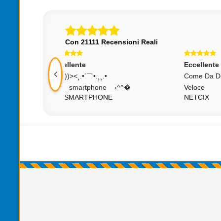
Con 21111 Recensioni Reali
Eccellente
Ecc
Come Da Descrizione Spedizione
Tutt
SH
__‹^^�
Veloce
E
NETCIX