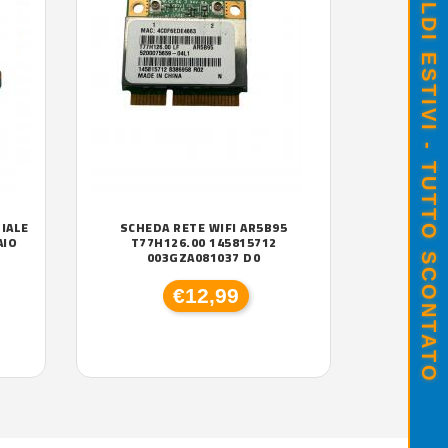
SALDI ESTIVI - TUTTO SCONTATO
IALE
SCHEDA RETE WIFI AR5B95
AIO
T77H126.00 145815712
003GZA081037 D0
€12,99