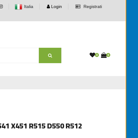
Italia
Login
Registrati
0
0
41 X451 R515 D550 R512