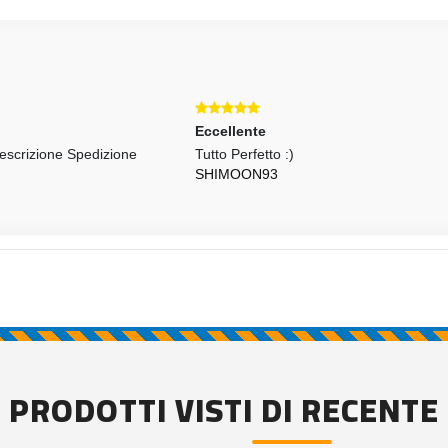
ellente
Eccellente
o Perfetto :)
Prodotto Di Ottima Qualità!
IMOON93
Spedizione Immediata! ++++
RBT.GST
PRODOTTI VISTI DI RECENTE