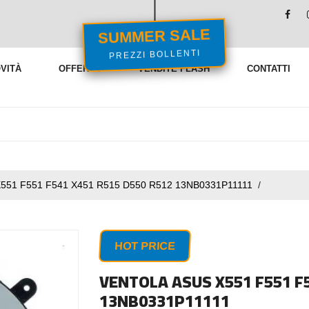
SUMMER SALE
PREZZI BOLLENTI
VITÀ
OFFERTE
VENDITE FLASH
CONTATTI
551 F551 F541 X451 R515 D550 R512 13NB0331P11111
/
HOT PRICE
VENTOLA ASUS X551 F551 F5
13NB0331P11111