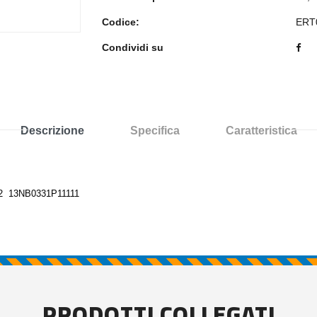
Codice:
ERT
Condividi su
Descrizione
Specifica
Caratteristica
2 13NB0331P11111
PRODOTTI COLLEGATI