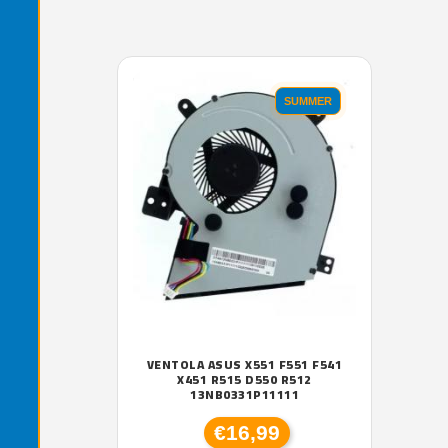
'.'
SUMMER
VENTOLA ASUS X551 F551 F541
X451 R515 D550 R512
13NB0331P11111
€16,99