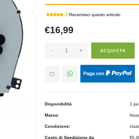
Recensisci questo articolo
€16,99
-
+
ACQUISTA
Disponibilità
1 pe
Marca:
Asus
Condizione:
Usat
Costo di Spedizione da
€5,0