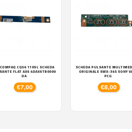
 COMPAQ CQ56 110SL SCHEDA
SCHEDA PULSANTE MULTIMED
SANTE FLAT AX6 4DAX6TB0000
ORIGINALE SWX-345 SONY V
DA
PCG
€7,00
€8,00