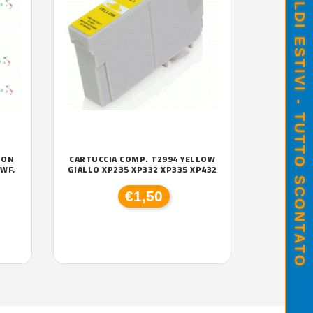
SALDI ESTIVI - TUTTO SCONTATO
SON
CARTUCCIA COMP. T2994 YELLOW
DWF,
GIALLO XP235 XP332 XP335 XP432
€1,50