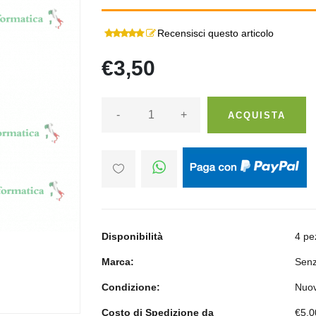
Recensisci questo articolo
€3,50
-
+
ACQUISTA
Disponibilità
4 pe
Marca:
Senz
Condizione:
Nuo
Costo di Spedizione da
€5,0