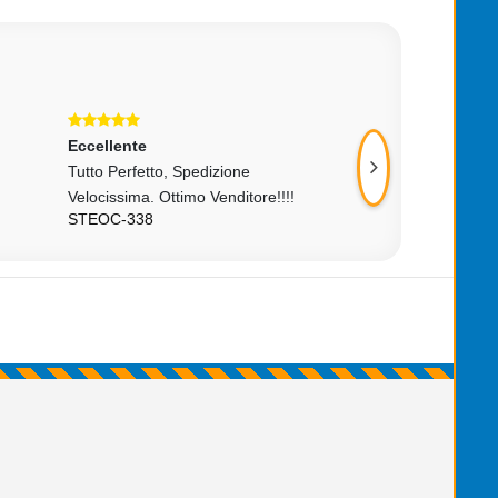
Eccellente
Eccellente
Ottimo Venditore, Ogetto Conforme,
Tutto Ok Ottim
MARCOD669
!!!!
Spedizione Rapida. Consig
ALDO55XP