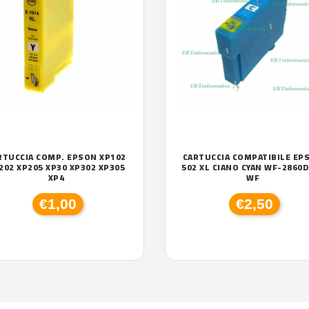
RTUCCIA COMP. EPSON XP102
CARTUCCIA COMPATIBILE EP
202 XP205 XP30 XP302 XP305
502 XL CIANO CYAN WF-2860
XP4
WF
€1,00
€2,50