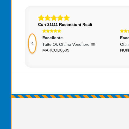
Con 21111 Recensioni Reali
Eccellente
 Venditore !!!!
Ottimo Venditore ! Consigliato !!!
NONNONARCISO