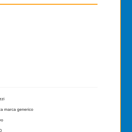
zzi
a marca generico
vo
0