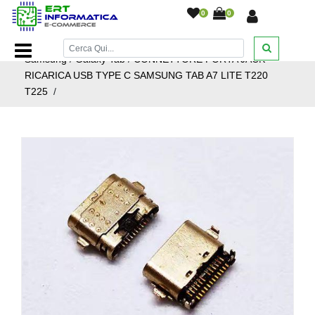
0
0
Home Page
/
Ricambi smartphone e tablet
/
Ricambi
Samsung
/
Galaxy Tab
/
CONNETTORE PORTA JACK
RICARICA USB TYPE C SAMSUNG TAB A7 LITE T220
T225
/