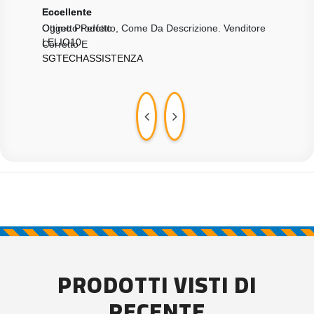
Eccellente
Eccellente
Ecce
Ottimo Prodotto
Oggetto Perfetto, Come Da Descrizione. Venditore
Rice
LELIO10
Corretto E
A++
SGTECHASSISTENZA
ROB
PRODOTTI VISTI DI
RECENTE