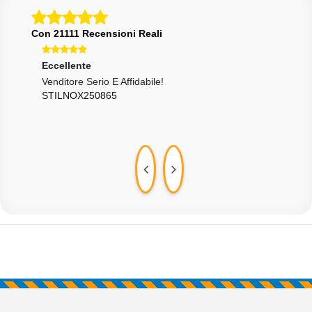
Con 21111 Recensioni Reali
Eccellente
Ecce
Venditore Serio E Affidabile!
Ogge
STILNOX250865
Punt
GAB