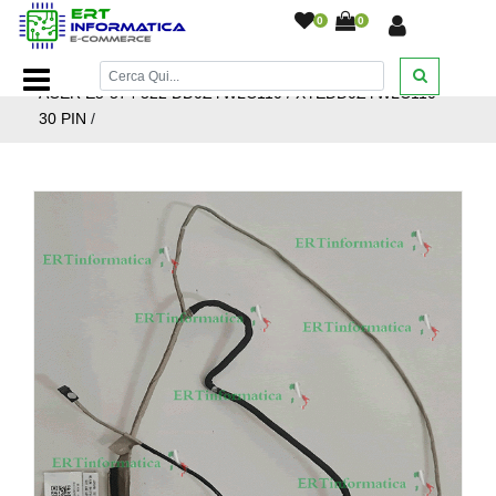
0
0
Home Page
/
Ricambi Notebook
/
Flat
/
FLAT DISPLAY
ACER E5-574 522 DD0ZYWLC110 / XYEDD0ZYWLC110
30 PIN
/