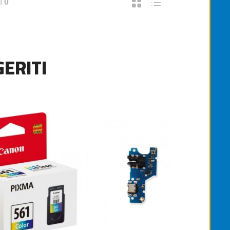
I
0
ERITI
CARTUCCIA ORIGINALE CANON PG-513 C
€25,00