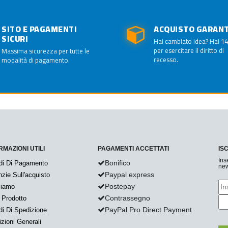
SITO E PAGAMENTI
ACQUISTO GARAN
SICURI
Hai cambiato idea? Hai 14
per esercitare il diritto di
Massima sicurezza per tutte le
recesso.
modalità di pagamento.
RMAZIONI UTILI
PAGAMENTI ACCETTATI
IS
Ins
Bonifico
di Di Pagamento
new
Paypal express
zie Sull'acquisto
Postepay
Siamo
Contrassegno
 Prodotto
PayPal Pro Direct Payment
i Di Spedizione
zioni Generali