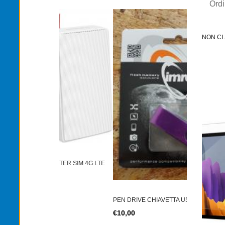
Ord
NON CI
TONER TN-
UTER SIM 4G LTE
€12,00
PEN DRIVE CHIAVETTA USB IMRO DRIVE
€10,00