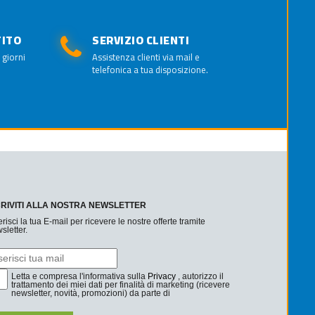
TITO
SERVIZIO CLIENTI
 giorni
Assistenza clienti via mail e
telefonica a tua disposizione.
CRIVITI ALLA NOSTRA NEWSLETTER
erisci la tua E-mail per ricevere le nostre offerte tramite
sletter.
Letta e compresa l'informativa sulla
Privacy
, autorizzo il
trattamento dei miei dati per finalità di marketing (ricevere
newsletter, novità, promozioni) da parte di