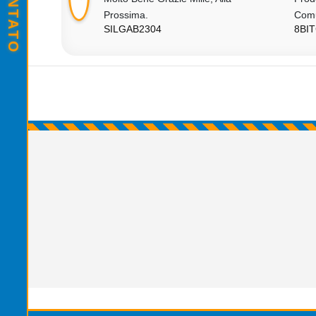
IL
Prossima.
Com
SILGAB2304
8BI