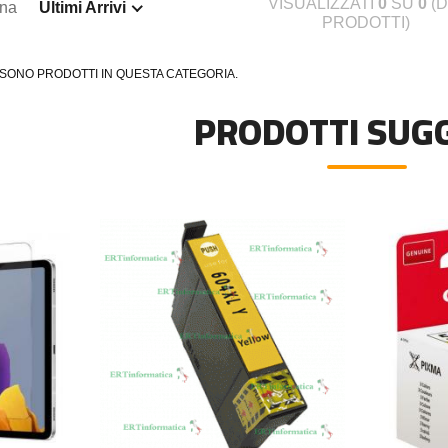
VISUALIZZATI
0
SU
0
(D
ina
Ultimi Arrivi
PRODOTTI)
 SONO PRODOTTI IN QUESTA CATEGORIA.
PRODOTTI SUGG
2590XL COMPATIBILE BROTHER
DISSIPATORE CPU LED FRGB LGA 1700 1
€20,00