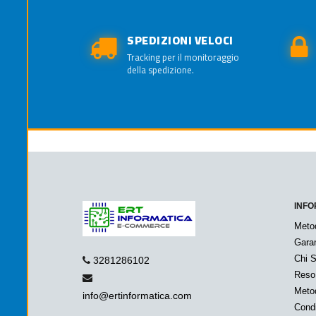
SPEDIZIONI VELOCI
Tracking per il monitoraggio
della spedizione.
INFO
Meto
Garan
Chi 
3281286102
Reso
Metod
info@ertinformatica.com
Condi