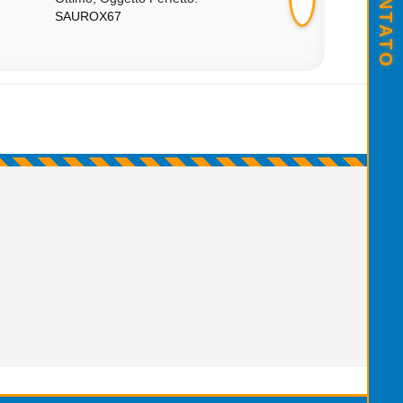
SAUROX67
SUPREME_COUN