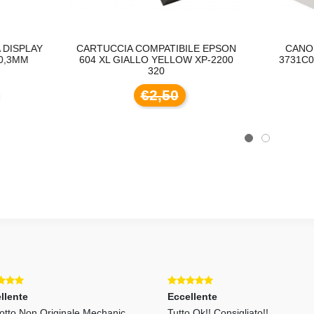
ARTUCCIA COMPATIBILE EPSON
CANON CL-561 ORIGIN
604 XL GIALLO YELLOW XP-2200
3731C001 PER CANON P
320
TS5350, TS53
€2,50
€21,00
llente
Eccellente
otto Non Originale Mechanic.
Tutto Ok!! Consigliato!!