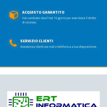
ACQUISTO GARANTITO
Hai cambiato idea? Hai 14 giorni per esercitare il diritto
di recesso.
SERVIZIO CLIENTI
Assistenza clienti via mail e telefonica a tua disposizione.