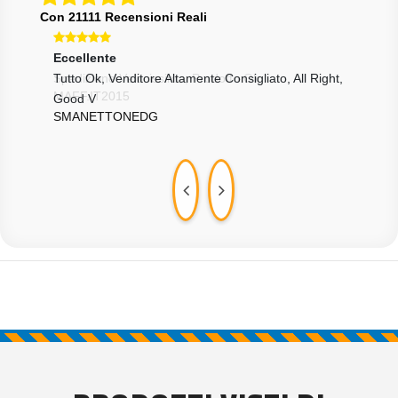
Con 21111 Recensioni Reali
Eccellente
Ecce
Tutto Ok, Venditore Altamente Consigliato, All Right,
Comp
WD
Good V
SMANETTONEDG