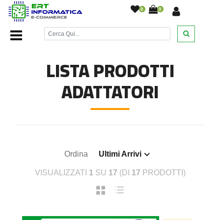
0
0
Home Page
/
Cavetteria
/
Adattatori
/
LISTA PRODOTTI
ADATTATORI
Ordina
Ultimi Arrivi
VISUALIZZATI
1
SU
17
(DI
17
PRODOTTI)