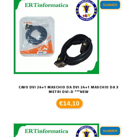
SUMMER
CAVO DVI 24+1 MASCHIO DA DVI 24+1 MASCHIO DA 3
METRI DVI-D ***NEW
€14,10
SUMMER