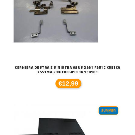
CERNIERA DESTRA E SINISTRA ASUS X551 F551C X551CA
X551MA FBXJC005010 3A 130903
€12,99
SUMMER