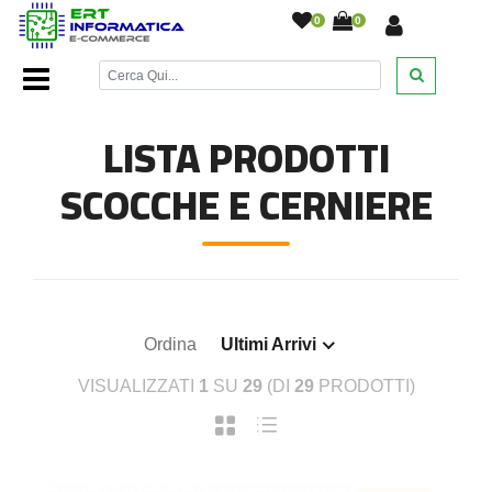
0
0
Home Page
/
Ricambi Notebook
/
Scocche e Cerniere
/
LISTA PRODOTTI
SCOCCHE E CERNIERE
Ordina
Ultimi Arrivi
VISUALIZZATI
1
SU
29
(DI
29
PRODOTTI)