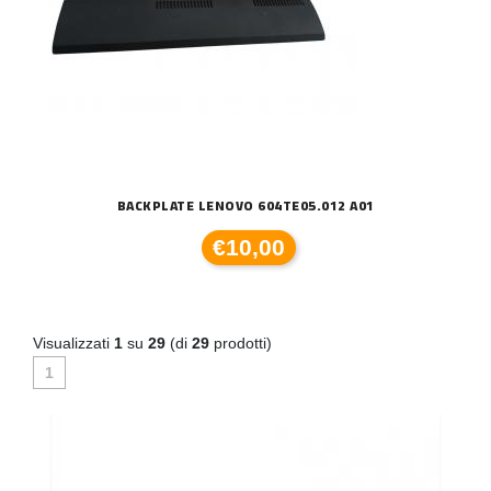
BACKPLATE LENOVO 604TE05.012 A01
€10,00
Visualizzati
1
su
29
(di
29
prodotti)
1