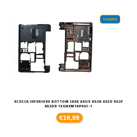
SUMMER
SCOCCA INFERIORE BOTTOM CASE ASUS K52N A52D K52F
A52DR 13GNXM1AP041-1
€16,99