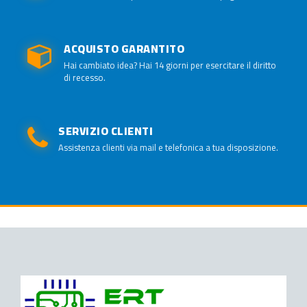
ACQUISTO GARANTITO
Hai cambiato idea? Hai 14 giorni per esercitare il diritto
di recesso.
SERVIZIO CLIENTI
Assistenza clienti via mail e telefonica a tua disposizione.