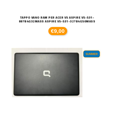
TAPPO VANO RAM PER ACER V5 ASPIRE V5-531-
887B4G32MASS ASPIRE V5-531-327B4G50MASS
€9,00
SUMMER