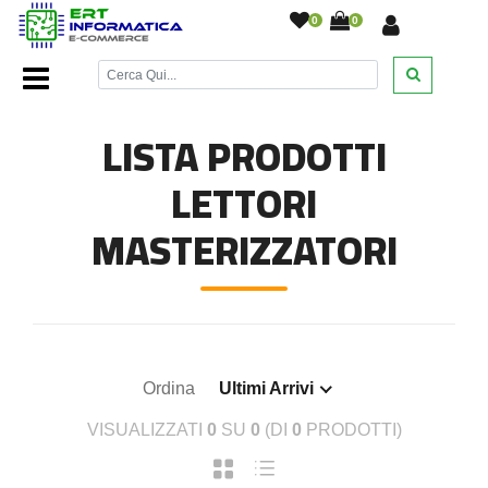
0
0
Home Page
/
Lettori Masterizzatori
/
LISTA PRODOTTI
LETTORI
MASTERIZZATORI
Ordina
Ultimi Arrivi
VISUALIZZATI
0
SU
0
(DI
0
PRODOTTI)