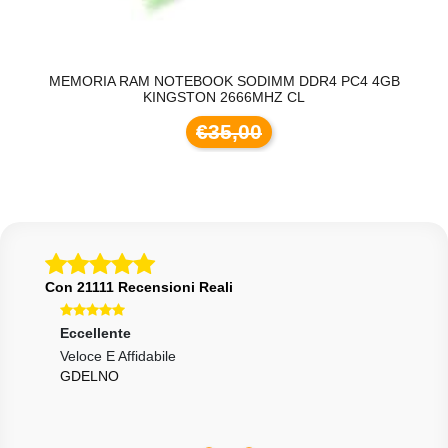
GB
MEMORIA RAM NOTEBOOK SODIMM DDR4 PC4 4GB
M
KINGSTON 2666MHZ CL
€35,00
Con 21111 Recensioni Reali
Eccellente
Ecce
Veloce E Affidabile
Tutt
GDELNO
END