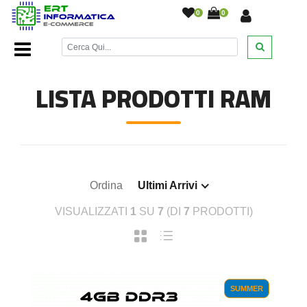
0
0
Home Page
/
Componenti Computer
/
RAM
/
LISTA PRODOTTI RAM
Ordina
Ultimi Arrivi
VISUALIZZATI
1
SU
7
(DI
7
PRODOTTI)
SUMMER