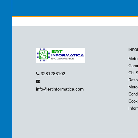
INFO
Meto
Garan
Chi 
3281286102
Reso
Metod
info@ertinformatica.com
Condi
Cook
Infor