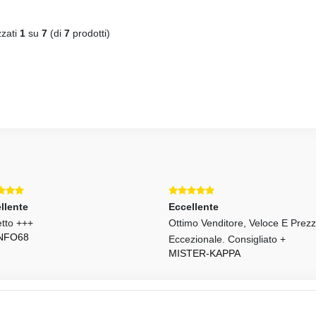
zzati
1
su
7
(di
7
prodotti)
llente
Eccellente
etto +++
Ottimo Venditore, Veloce E Prez
NFO68
Eccezionale. Consigliato +
MISTER-KAPPA