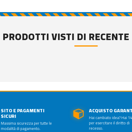
PRODOTTI VISTI DI RECENTE
SITO E PAGAMENTI
ACQUISTO GARAN
SICURI
Hai cambiato idea? Hai 14
per esercitare il diritto di
Massima sicurezza per tutte le
recesso.
modalità di pagamento.