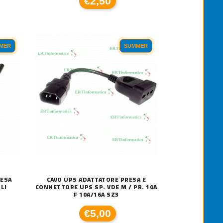
€2,50
MER
SUMMER
ARTUCCIA ORIGINALE CANON PG-513 C
25,00
RESA
CAVO UPS ADATTATORE PRESA E
CARTUCCIA ORIGINALE CANON PG-
OLI
CONNETTORE UPS SP. VDE M / PR. 10A
F 10A/16A SZ3
€23,00
€5,00