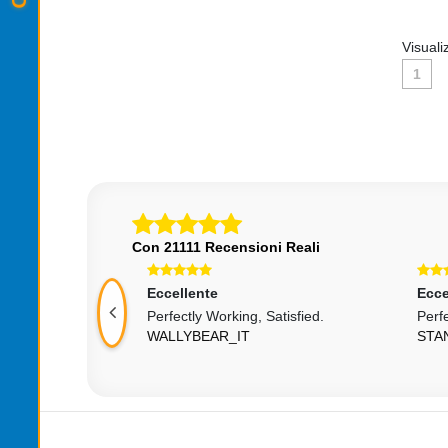
Visuali
1
Con 21111 Recensioni Reali
Eccellente
Ecce
iare
Perfectly Working, Satisfied.
Perf
WALLYBEAR_IT
STA