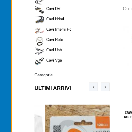
Ord
Cavi DVI
Cavi Hdmi
Cavi Interni Pc
Cavi Rete
Cavi Usb
Cavi Vga
Categorie
ULTIMI ARRIVI
CAV
MET