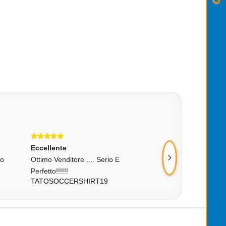
Eccellente
Eccellente
zo
Ottimo Venditore .... Serio E
Perfetto Da Consig
GEBER-EL
Perfetto!!!!!!
TATOSOCCERSHIRT19