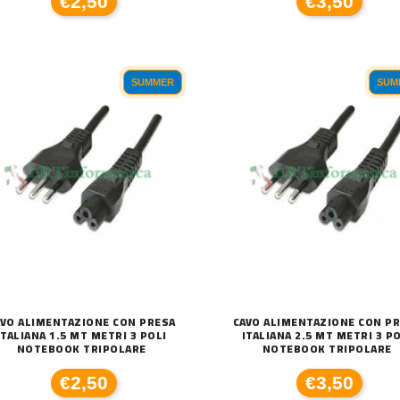
€2,50
€3,50
SUMMER
SUM
C
590XL COMPATIBILE BROTHER
DISSIPATORE CPU LED FRGB LGA 1700 1
€
€20,00
AVO ALIMENTAZIONE CON PRESA
CAVO ALIMENTAZIONE CON P
ITALIANA 1.5 MT METRI 3 POLI
ITALIANA 2.5 MT METRI 3 P
NOTEBOOK TRIPOLARE
NOTEBOOK TRIPOLARE
€2,50
€3,50