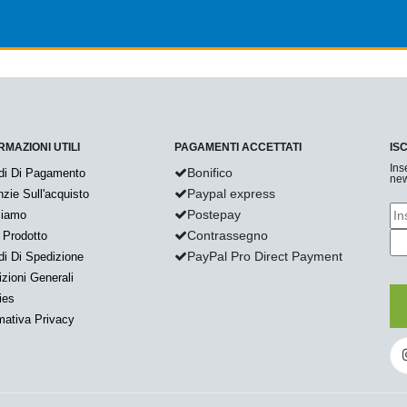
RMAZIONI UTILI
PAGAMENTI ACCETTATI
IS
Ins
Bonifico
di Di Pagamento
new
Paypal express
zie Sull'acquisto
Postepay
Siamo
Contrassegno
 Prodotto
PayPal Pro Direct Payment
i Di Spedizione
zioni Generali
ies
mativa Privacy