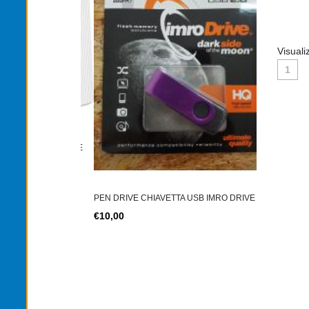
Visuali
1
TONER TN-2
TER SIM 4G LTE
€12,00
PEN DRIVE CHIAVETTA USB IMRO DRIVE
€10,00