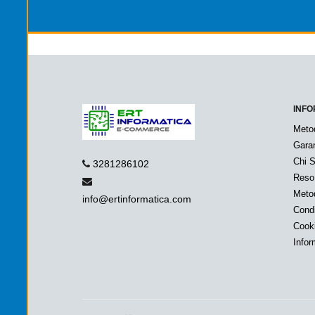
INFO
Meto
Garan
Chi 
3281286102
Reso
Metod
info@ertinformatica.com
Condi
Cook
Infor