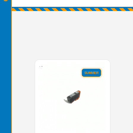
'.'
SUMMER