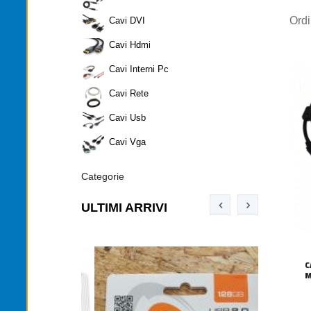
Ord
Cavi DVI
Cavi Hdmi
Cavi Interni Pc
Cavi Rete
Cavi Usb
Cavi Vga
Categorie
ULTIMI ARRIVI
C
M