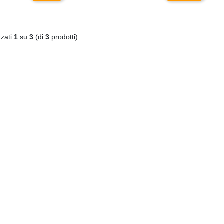
zzati
1
su
3
(di
3
prodotti)
C
590XL COMPATIBILE BROTHER
DISSIPATORE CPU LED FRGB LGA 1700 1
€
€20,00