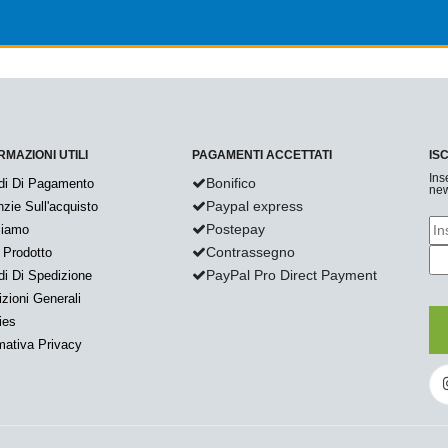
RMAZIONI UTILI
PAGAMENTI ACCETTATI
IS
Ins
Bonifico
di Di Pagamento
new
Paypal express
zie Sull'acquisto
Postepay
Siamo
Contrassegno
 Prodotto
PayPal Pro Direct Payment
i Di Spedizione
zioni Generali
ies
mativa Privacy