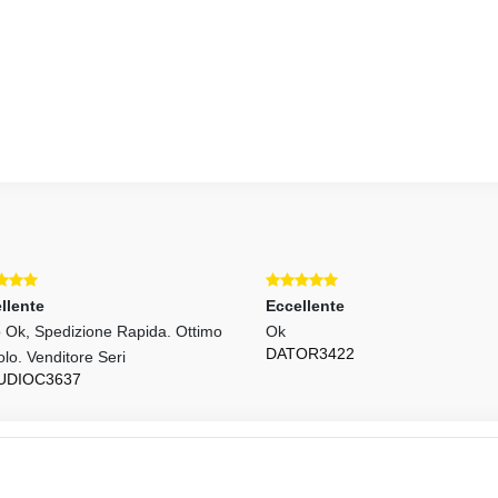
llente
Eccellente
o Ok, Spedizione Rapida. Ottimo
Ok
DATOR3422
olo. Venditore Seri
UDIOC3637