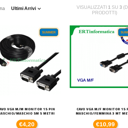
VISUALIZZATI
1
SU
3
(D
ina
Ultimi Arrivi
PRODOTTI)
SUMMER
SUM
AVO VGA M/M MONITOR 15 PIN
CAVO VGA M/F MONITOR 15 
ASCHIO/MASCHIO 5M 5 METRI
MASCHIO/FEMMINA 3 MT ME
€4,20
€10,99