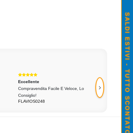
SALDI ESTIVI - TUTTO SCONTATO
Eccellente
Eccellente
Compravendita Facile E Veloce, Lo
Oggetto Come Da D
Consiglio!
Ok
FLAVIOS0248
PAPICHULA83