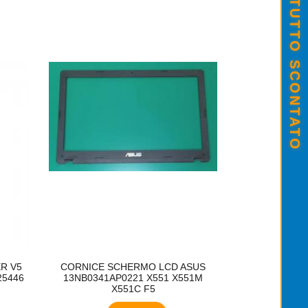
SALDI ESTIVI - TUTTO SCONTATO
R V5
CORNICE SCHERMO LCD ASUS
SCOCCA COVE
25446
13NB0341AP0221 X551 X551M
X551 X551C X
X551C F5