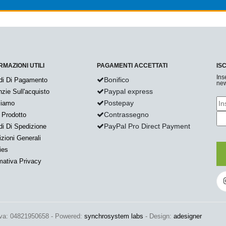
RMAZIONI UTILI
PAGAMENTI ACCETTATI
IS
Ins
Bonifico
di Di Pagamento
new
Paypal express
zie Sull'acquisto
Postepay
Siamo
Contrassegno
 Prodotto
PayPal Pro Direct Payment
i Di Spedizione
zioni Generali
ies
mativa Privacy
Iva: 04821950658 - Powered:
synchrosystem labs
- Design:
adesigner