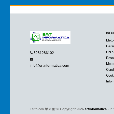
INFO
Meto
Garan
Chi 
3281286102
Reso
Metod
info@ertinformatica.com
Condi
Cook
Infor
Fatto con
e
©
Copyright 2026
ertinformatica
- P.