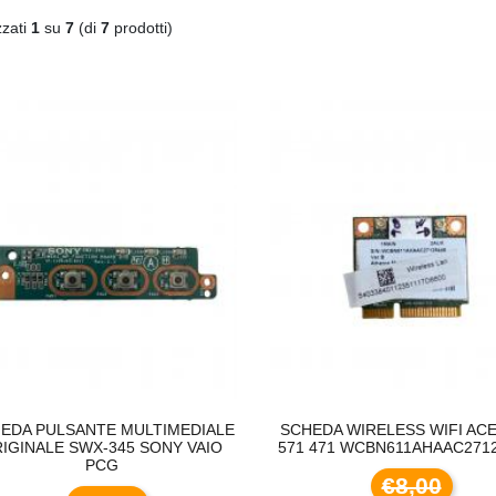
zzati
1
su
7
(di
7
prodotti)
EDA PULSANTE MULTIMEDIALE
SCHEDA WIRELESS WIFI ACE
IGINALE SWX-345 SONY VAIO
571 471 WCBN611AHAAC271
PCG
€8,00