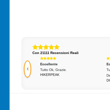
,00
€24,00
Con 21111 Recensioni Reali
Eccellente
Ecce
 Venditore.
Tutto Ok, Grazie.
Tutt
HIKERPEAK
Dett
DON