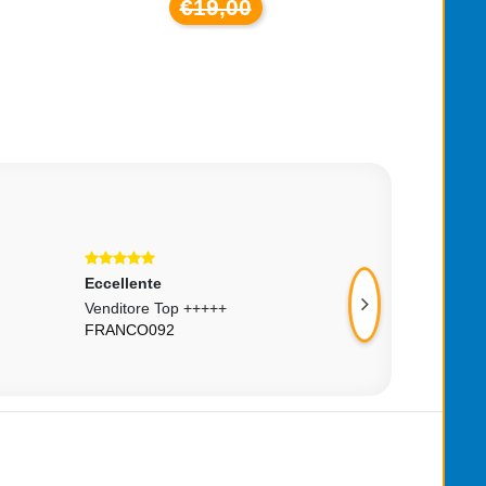
€19,00
Eccellente
Eccellente
Venditore Top +++++
Consigliato, Ottim
FRANCO092
PIGFLOYD80