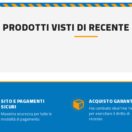
PRODOTTI VISTI DI RECENTE
SITO E PAGAMENTI
ACQUISTO GARAN
SICURI
Hai cambiato idea? Hai 14
per esercitare il diritto di
Massima sicurezza per tutte le
recesso.
modalità di pagamento.