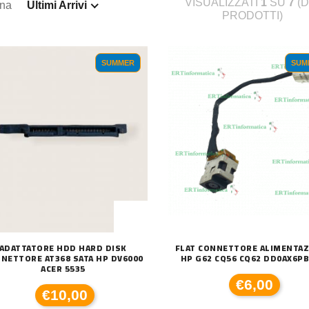
VISUALIZZATI
1
SU
7
(D
ina
Ultimi Arrivi
PRODOTTI)
SUMMER
SUM
ADATTATORE HDD HARD DISK
FLAT CONNETTORE ALIMENTA
NETTORE AT368 SATA HP DV6000
HP G62 CQ56 CQ62 DD0AX6P
ACER 5535
€6,00
€10,00