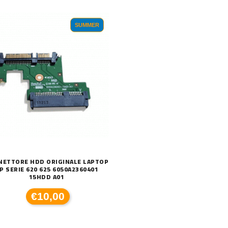
SUMMER
C
590XL COMPATIBILE BROTHER
DISSIPATORE CPU LED FRGB LGA 1700 1
€
€20,00
NETTORE HDD ORIGINALE LAPTOP
P SERIE 620 625 6050A2360401
15HDD A01
€10,00