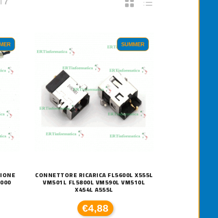
I
7
MER
SUMMER
ZIONE
CONNETTORE RICARICA FL5600L X555L
B000
VM501L FL5800L VM590L VM510L
X454L A555L
€4,88