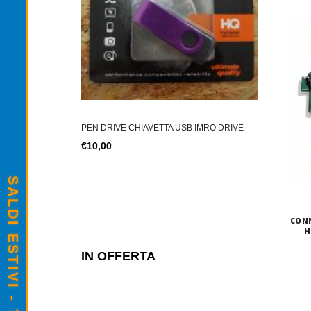
TONER TN-2
TER SIM 4G LTE
€12,00
PEN DRIVE CHIAVETTA USB IMRO DRIVE
€10,00
CON
H
IN OFFERTA