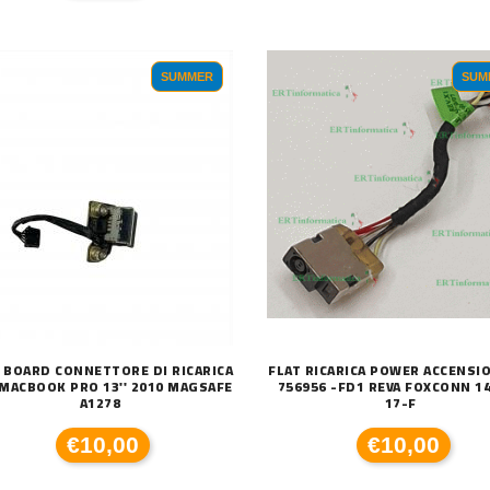
SUMMER
SUM
 BOARD CONNETTORE DI RICARICA
FLAT RICARICA POWER ACCENSI
MACBOOK PRO 13'' 2010 MAGSAFE
756956 -FD1 REVA FOXCONN 1
A1278
17-F
€10,00
€10,00