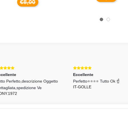
€8,00
llente
Eccellente
o Perfetto,descrizione Oggetto
Perfetto⭐️⭐️⭐️⭐️ Tutto Ok ☝
IT-GOLLE
agliata,spedizione Ve
Y.1972