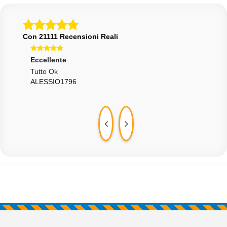
Con 21111 Recensioni Reali
Eccellente
Ecce
Tutto Ok
Tutt
ALESSIO1796
FUL