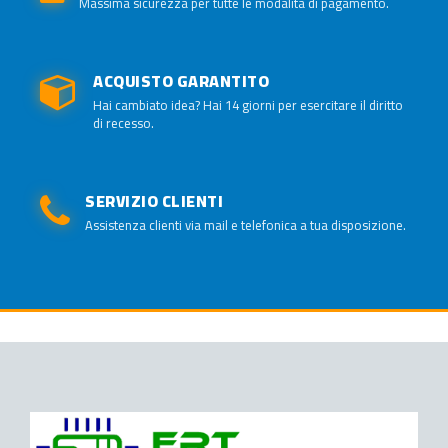
Massima sicurezza per tutte le modalità di pagamento.
ACQUISTO GARANTITO
Hai cambiato idea? Hai 14 giorni per esercitare il diritto
di recesso.
SERVIZIO CLIENTI
Assistenza clienti via mail e telefonica a tua disposizione.