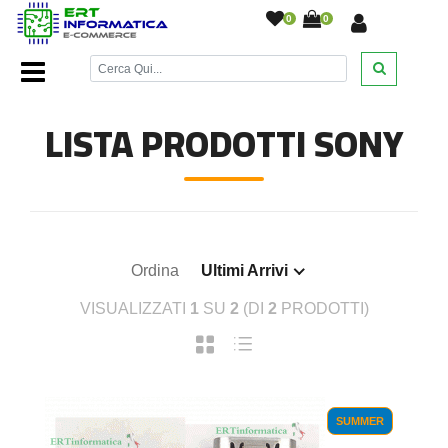
0
0
Home Page
/
Ricambi smartphone e tablet
/
Sony
/
LISTA PRODOTTI SONY
Ordina
Ultimi Arrivi
VISUALIZZATI
1
SU
2
(DI
2
PRODOTTI)
SUMMER