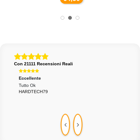
Con 21111 Recensioni Reali
Eccellente
Ecce
Tutto Ok
Vend
HARDTECH79
Sped
GIL