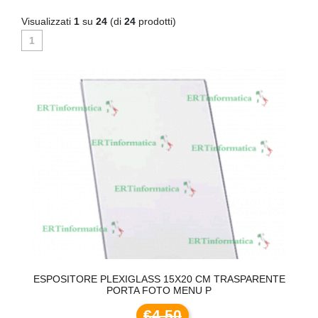
Visualizzati
1
su
24
(di
24
prodotti)
1
TE
ESPOSITORE PLEXIGLASS 15X20 CM TRASPARENTE
E
PORTA FOTO MENU P
€4,50