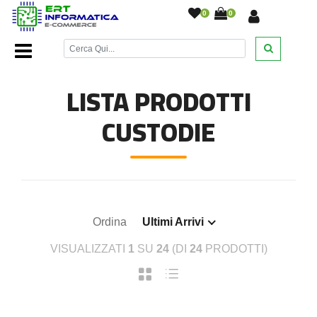
0
0
Home Page
/
Accessori cellulari
/
Custodie
/
LISTA PRODOTTI
CUSTODIE
Ordina
Ultimi Arrivi
VISUALIZZATI
1
SU
24
(DI
24
PRODOTTI)