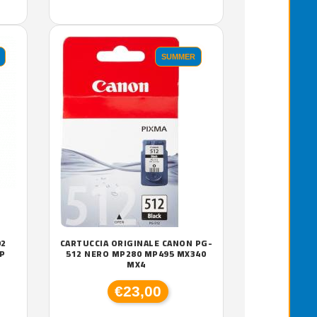
SUMMER
02
CARTUCCIA ORIGINALE CANON PG-
P
512 NERO MP280 MP495 MX340
MX4
€23,00