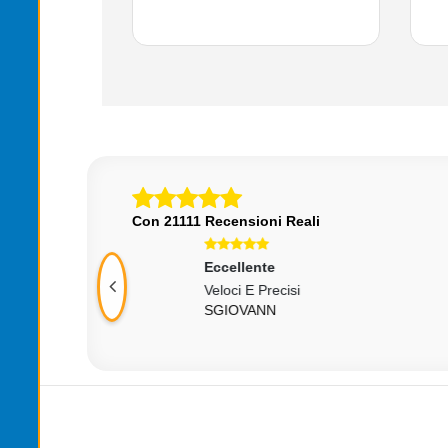
Con 21111 Recensioni Reali
Eccellente
Ecce
o
Veloci E Precisi
Tutto
0
SGIOVANN
500