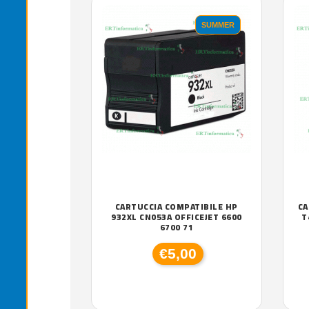
SUMMER
CARTUCCIA COMPATIBILE HP
CA
932XL CN053A OFFICEJET 6600
T
6700 71
€5,00