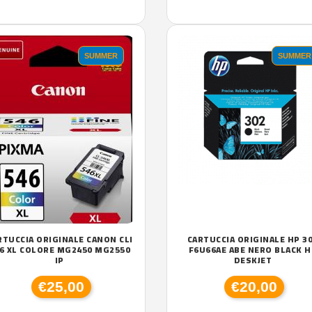
SUMMER
SUMMER
RTUCCIA ORIGINALE CANON CLI
CARTUCCIA ORIGINALE HP 3
6 XL COLORE MG2450 MG2550
F6U66AE ABE NERO BLACK H
IP
DESKJET
€25,00
€20,00