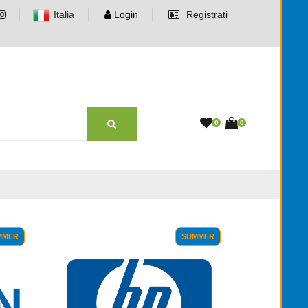
Italia
Login
Registrati
0
0
MMER
SUMMER