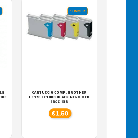
SUMMER
LE
CARTUCCIA COMP. BROTHER
30C
LC970 LC1000 BLACK NERO DCP
130C 135
€1,50