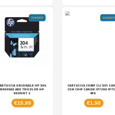
SUMMER
SUMMER
ARTUCCIA ORIGINALE HP 304
CARTUCCIA COMP CLI 551 CI
N9K05AE ABE TRICOLOR HP
CON CHIP CANON IP7200 IP7
DESKJET 2
MG
€15,99
€1,50