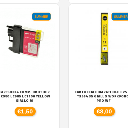
SUMMER
SUMMER
CARTUCCIA COMP. BROTHER
CARTUCCIA COMPATIBILE EP
LC980 LC985 LC1100 YELLOW
T3594 35 GIALLO WORKFOR
GIALLO M
PRO WF
€1,50
€8,00