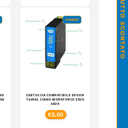
SALDI ESTIVI - TUTTO SCONTATO
SUMMER
ANO
CARTUCCIA COMPATIBILE EPSON
250
T405XL CIANO WORKFORCE 3825
4820
€3,00