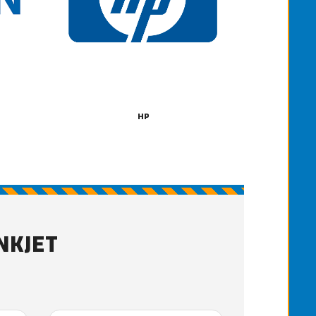
HP
NKJET