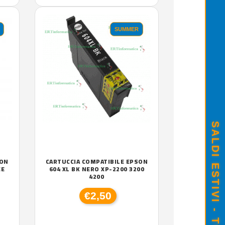
SUMMER
SON
CARTUCCIA COMPATIBILE EPSON
CE
604 XL BK NERO XP-2200 3200
4200
€2,50