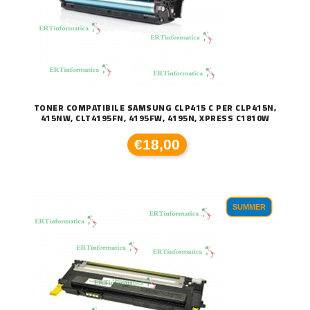
TONER COMPATIBILE SAMSUNG CLP415 C PER CLP415N,
415NW, CLT4195FN, 4195FW, 4195N, XPRESS C1810W
€18,00
SUMMER