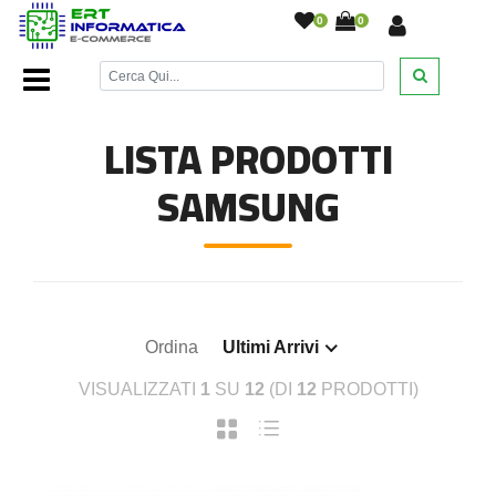
0
0
Home Page
/
Toner
/
Samsung
/
LISTA PRODOTTI
SAMSUNG
Ordina
Ultimi Arrivi
VISUALIZZATI
1
SU
12
(DI
12
PRODOTTI)