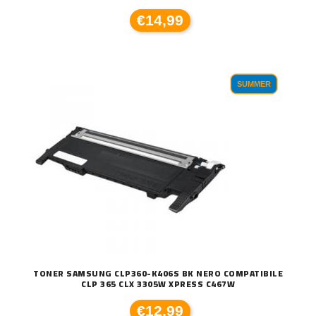
€14,99
SUMMER
TONER SAMSUNG CLP360-K406S BK NERO COMPATIBILE
CLP 365 CLX 3305W XPRESS C467W
€12,99