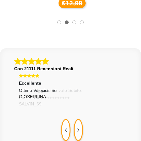
€12,99
Con 21111 Recensioni Reali
Eccellente
Ecce
Ottimo Velocissimo
Otti
GIOSERFINA
TOR