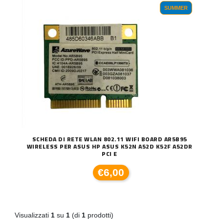
SUMMER
SCHEDA DI RETE WLAN 802.11 WIFI BOARD AR5B95
WIRELESS PER ASUS HP ASUS K52N A52D K52F A52DR
PCI E
€6,00
Visualizzati
1
su
1
(di
1
prodotti)