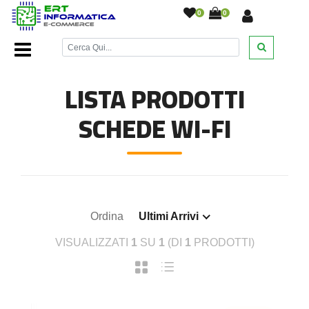
0
0
Home Page
/
Componenti Computer
/
Schede Wi-Fi
/
LISTA PRODOTTI
SCHEDE WI-FI
Ordina
Ultimi Arrivi
VISUALIZZATI
1
SU
1
(DI
1
PRODOTTI)