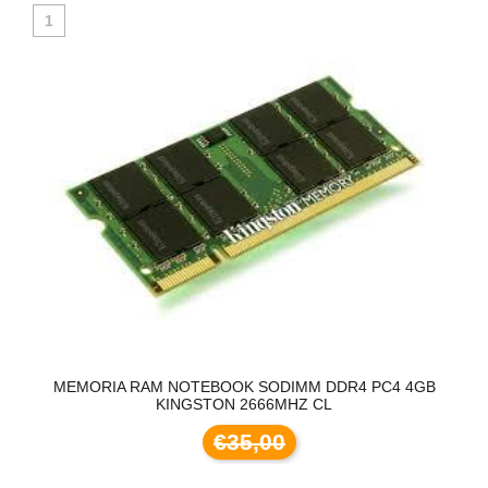
1
GB
MEMORIA RAM NOTEBOOK SODIMM DDR4 PC4 4GB
M
KINGSTON 2666MHZ CL
€35,00