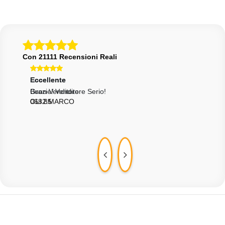
Con 21111 Recensioni Reali
Eccellente
Eccellente
Ecce
Grazie! Venditore Serio!
Buon Venditore
Tutt
OLI.85
0682.MARCO
MUL