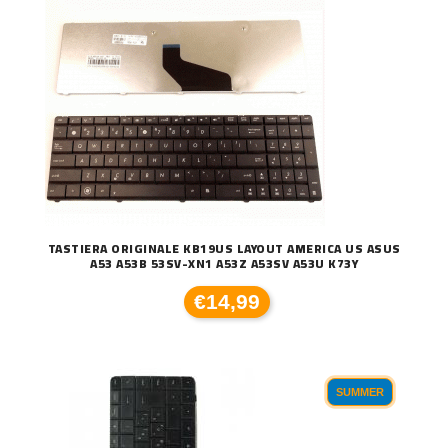
TASTIERA ORIGINALE KB19US LAYOUT AMERICA US ASUS
A53 A53B 53SV-XN1 A53Z A53SV A53U K73Y
€14,99
SUMMER