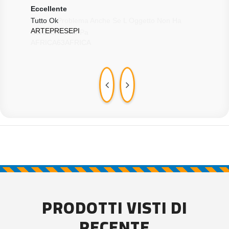
Eccellente
Ecce
Tutto Ok
Tutt
ARTEPRESEPI
RAV
PRODOTTI VISTI DI
RECENTE