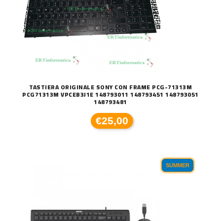
TASTIERA ORIGINALE SONY CON FRAME PCG-71313M
PCG71313M VPCEB3J1E 148793011 148793451 148793051
148793481
€25,00
SUMMER