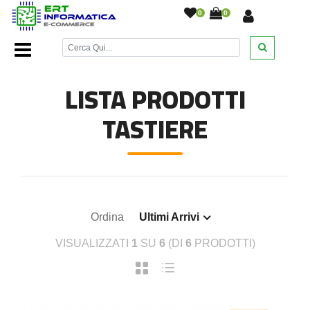
0
0
Home Page
/
Ricambi Notebook
/
Tastiere
/
LISTA PRODOTTI
TASTIERE
Ordina
Ultimi Arrivi
VISUALIZZATI
1
SU
6
(DI
6
PRODOTTI)