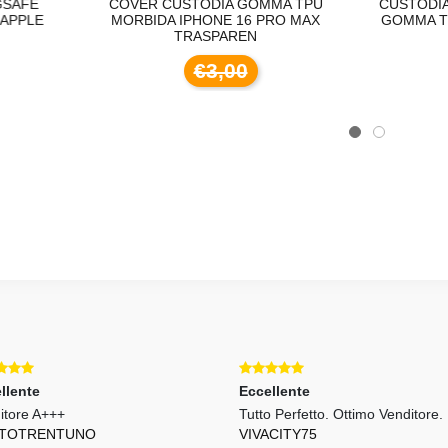
OVER CUSTODIA GOMMA TPU
CUSTODIA COVER MORBIDA
ORBIDA IPHONE 16 PRO MAX
GOMMA TRASPARENTE RE
TRASPAREN
C35 1.5M
€3,00
€2,40
llente
Eccellente
itore A+++
Tutto Perfetto. Ottimo Venditore.
TOTRENTUNO
VIVACITY75