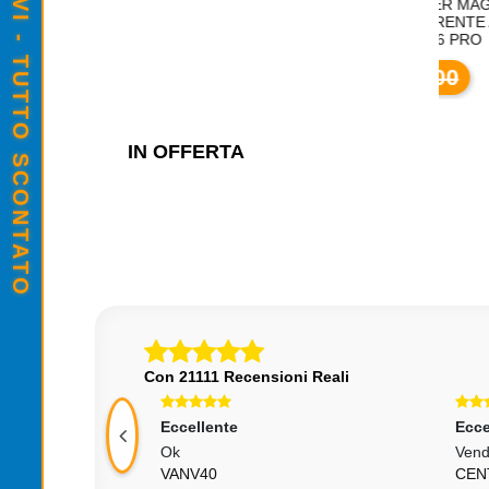
SALDI ESTIVI - TUTTO SCONTATO
R TRASPARENTE
CUSTODIA COVER MAGSAFE
C
E 16E
GOMMA TRASPARENTE APPLE
M
IPHONE 16 PRO
,00
€8,00
IN OFFERTA
Con 21111 Recensioni Reali
Eccellente
Ecce
Ok
Vend
LITI
VANV40
CEN