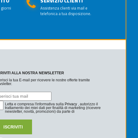
TITO
SERVIZIO CLIENTI
 giorni
Assistenza clienti via mail e
telefonica a tua disposizione.
CRIVITI ALLA NOSTRA NEWSLETTER
erisci la tua E-mail per ricevere le nostre offerte tramite
sletter.
Letta e compresa l'informativa sulla
Privacy
, autorizzo il
trattamento dei miei dati per finalità di marketing (ricevere
newsletter, novità, promozioni) da parte di
ISCRIVITI