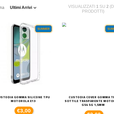
VISUALIZZATI
1
SU
2
(D
ina
Ultimi Arrivi
PRODOTTI)
SUMMER
SUM
USTODIA GOMMA SILICONE TPU
CUSTODIA COVER GOMMA T
MOTOROLA E13
SOTTILE TRASPARENTE MOTO
G54 5G 1,5MM
€3,00