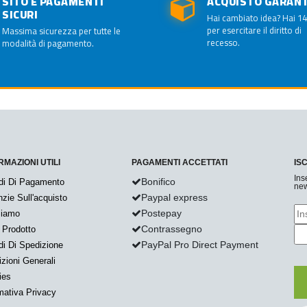
SITO E PAGAMENTI
ACQUISTO GARAN
SICURI
Hai cambiato idea? Hai 14
per esercitare il diritto di
Massima sicurezza per tutte le
recesso.
modalità di pagamento.
RMAZIONI UTILI
PAGAMENTI ACCETTATI
IS
Ins
Bonifico
di Di Pagamento
new
Paypal express
zie Sull'acquisto
Postepay
Siamo
Contrassegno
 Prodotto
PayPal Pro Direct Payment
i Di Spedizione
zioni Generali
ies
mativa Privacy