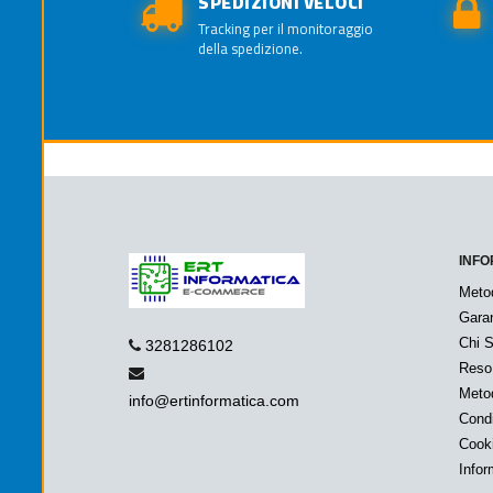
SPEDIZIONI VELOCI
Tracking per il monitoraggio
della spedizione.
INFO
Meto
Garan
Chi 
3281286102
Reso
Metod
info@ertinformatica.com
Condi
Cook
Infor