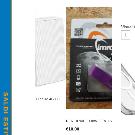
Visuali
1
TONER TN-2
TER SIM 4G LTE
€12,00
PEN DRIVE CHIAVETTA USB IMRO DRIVE
€10,00