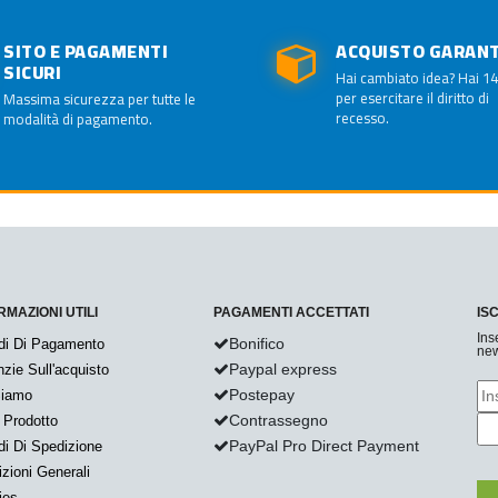
SITO E PAGAMENTI
ACQUISTO GARAN
SICURI
Hai cambiato idea? Hai 14
per esercitare il diritto di
Massima sicurezza per tutte le
recesso.
modalità di pagamento.
RMAZIONI UTILI
PAGAMENTI ACCETTATI
IS
Ins
Bonifico
di Di Pagamento
new
Paypal express
zie Sull'acquisto
Postepay
Siamo
Contrassegno
 Prodotto
PayPal Pro Direct Payment
i Di Spedizione
zioni Generali
ies