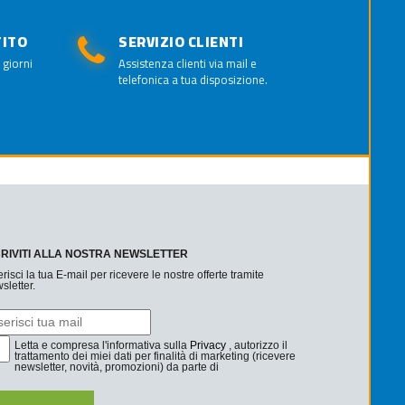
TITO
SERVIZIO CLIENTI
 giorni
Assistenza clienti via mail e
telefonica a tua disposizione.
CRIVITI ALLA NOSTRA NEWSLETTER
erisci la tua E-mail per ricevere le nostre offerte tramite
sletter.
Letta e compresa l'informativa sulla
Privacy
, autorizzo il
trattamento dei miei dati per finalità di marketing (ricevere
newsletter, novità, promozioni) da parte di