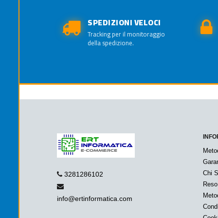
SPEDIZIONI VELOCI
Tracking per il monitoraggio
della spedizione.
INFO
Meto
Garan
Chi 
3281286102
Reso
Metod
info@ertinformatica.com
Condi
Cook