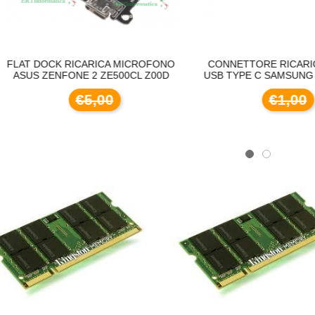
T DOCK RICARICA MICROFONO
CONNETTORE RICARICA P
US ZENFONE 2 ZE500CL Z00D
USB TYPE C SAMSUNG A05S
€5,00
€1,00
C
590XL COMPATIBILE BROTHER
DISSIPATORE CPU LED FRGB LGA 1700 1
€
€20,00