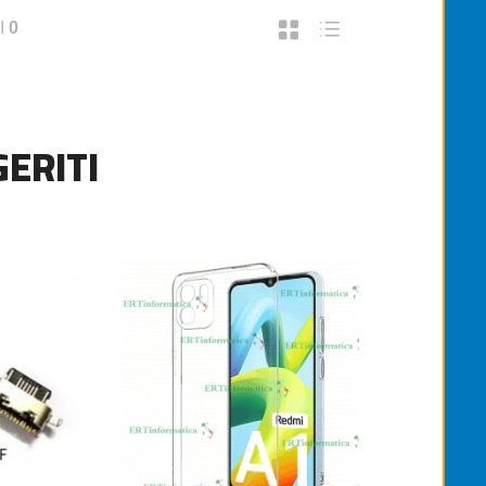
I
0
ERITI