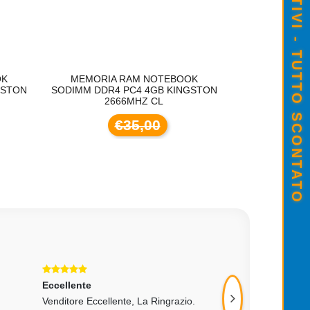
SALDI ESTIVI - TUTTO SCONTATO
CARTUCCIA ORIGINALE CANON PG-
€23,00
OK
MEMORIA RAM NOTEBOOK
MEMORIA
GSTON
SODIMM DDR4 PC4 4GB KINGSTON
SODIMM DDR4
2666MHZ CL
26
€35,00
Eccellente
Eccellente
Venditore Eccellente, La Ringrazio.
Ottimo Prodotto. O