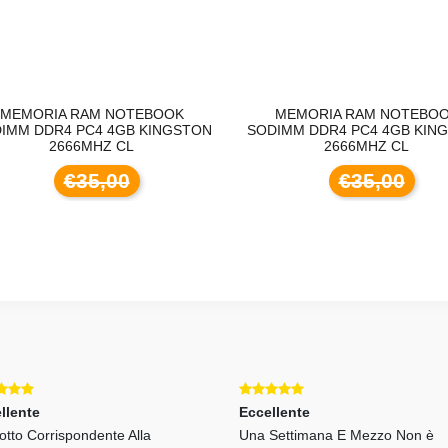
MEMORIA RAM NOTEBOOK
MEMORIA RAM NOTEBO
IMM DDR4 PC4 4GB KINGSTON
SODIMM DDR4 PC4 4GB KIN
2666MHZ CL
2666MHZ CL
€35,00
€35,00
llente
Eccellente
otto Corrispondente Alla
Una Settimana E Mezzo Non è