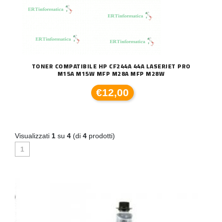
TONER COMPATIBILE HP CF244A 44A LASERJET PRO
M15A M15W MFP M28A MFP M28W
€12,00
Visualizzati
1
su
4
(di
4
prodotti)
1