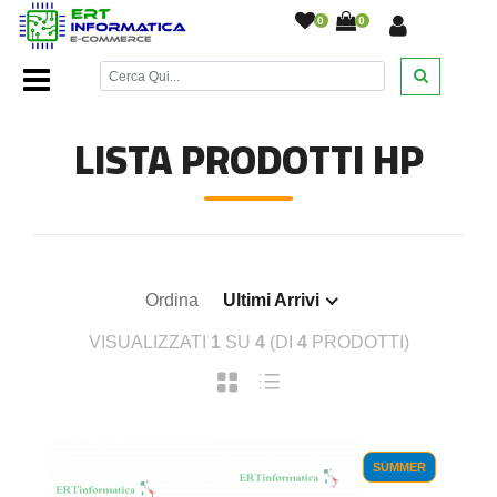
0
0
Home Page
/
Toner
/
HP
/
LISTA PRODOTTI HP
Ordina
Ultimi Arrivi
VISUALIZZATI
1
SU
4
(DI
4
PRODOTTI)
SUMMER