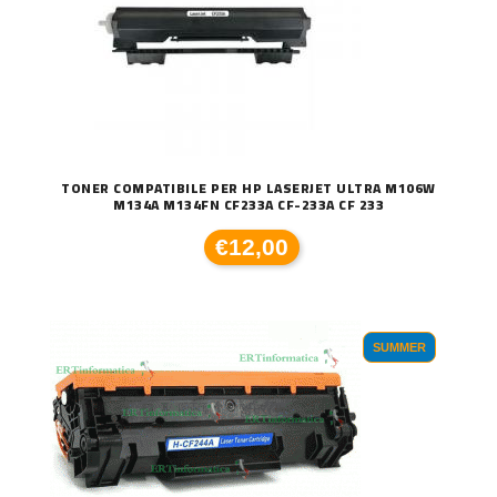
TONER COMPATIBILE PER HP LASERJET ULTRA M106W
M134A M134FN CF233A CF-233A CF 233
€12,00
SUMMER