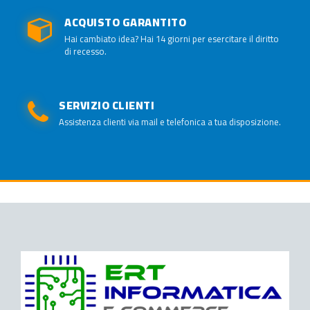
ACQUISTO GARANTITO
Hai cambiato idea? Hai 14 giorni per esercitare il diritto
di recesso.
SERVIZIO CLIENTI
Assistenza clienti via mail e telefonica a tua disposizione.