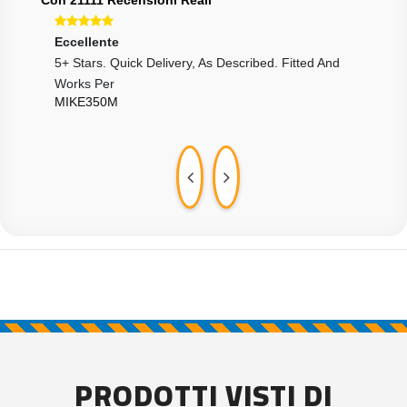
Con 21111 Recensioni Reali
Eccellente
Ecce
5+ Stars. Quick Delivery, As Described. Fitted And
Tutt
LUI
Works Per
MIKE350M
PRODOTTI VISTI DI