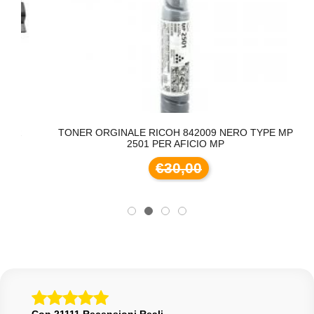
R
TONER ORGINALE RICOH 842009 NERO TYPE MP
T
2501 PER AFICIO MP
€30,00