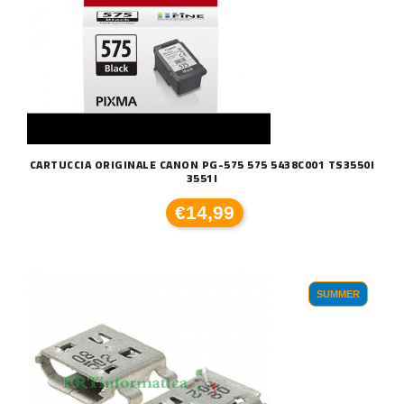
CARTUCCIA ORIGINALE CANON PG-575 575 5438C001 TS3550I
3551I
€14,99
SUMMER