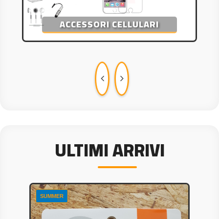
ALIMENTATORI
ULTIMI ARRIVI
SUMMER
S