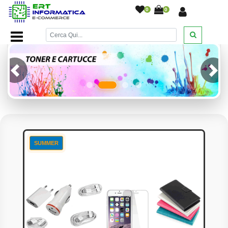
0
0
Home Page
/
Previous
Next
SUMMER