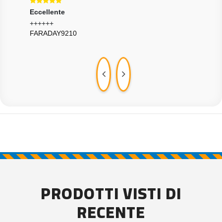
Eccellente
Ecce
Diciamo Ok
Tutt
ANTOOOC
BRE
PRODOTTI VISTI DI
RECENTE