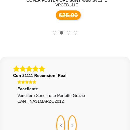
COVER POSTERIORE SONY VAIO SVE141
VPCEB1J1E
€25,00
Con 21111 Recensioni Reali
Eccellente
Eccellente
Ecce
Buono...
Venditore Serio Tutto Perfetto Grazie
Davv
SCAGLIONE84
CANTINA31MARZO2012
CIA