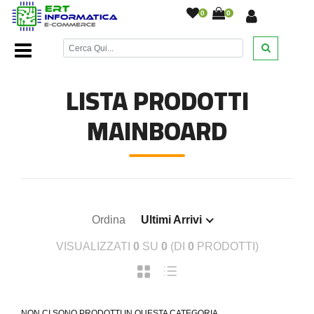
0
0
Home Page
/
Ricambi Notebook
/
Mainboard
/
LISTA PRODOTTI
MAINBOARD
Ordina
Ultimi Arrivi
VISUALIZZATI
0
SU
0
(DI
0
PRODOTTI)
NON CI SONO PRODOTTI IN QUESTA CATEGORIA.