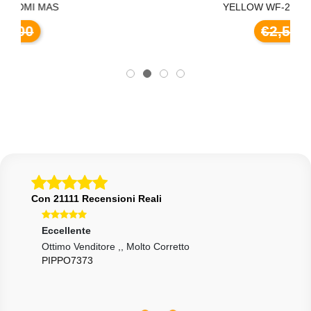
YELLOW WF-2860DWF,
€2,50
Con 21111 Recensioni Reali
Eccellente
Ecce
Ottimo Venditore ,, Molto Corretto
Arri
PIPPO7373
Sche
DOM