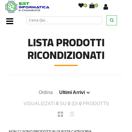
0
0
Home Page
/
Ricondizionati
/
LISTA PRODOTTI
RICONDIZIONATI
Ordina
Ultimi Arrivi
VISUALIZZATI
0
SU
0
(DI
0
PRODOTTI)
NON CI SONO PRODOTTI IN QUESTA CATEGORIA.