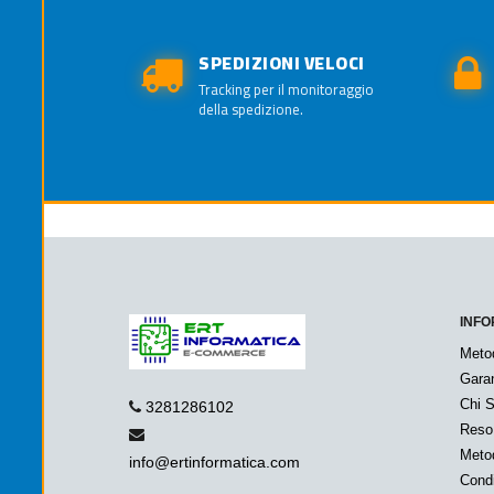
SPEDIZIONI VELOCI
Tracking per il monitoraggio
della spedizione.
INFO
Meto
Garan
Chi 
3281286102
Reso
Metod
info@ertinformatica.com
Condi