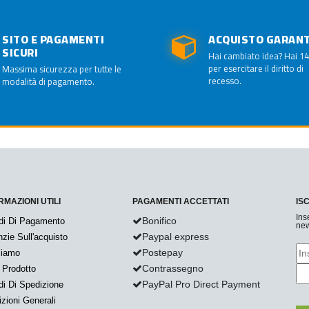
SITO E PAGAMENTI
ACQUISTO GARAN
SICURI
Hai cambiato idea? Hai 14
per esercitare il diritto di
Massima sicurezza per tutte le
recesso.
modalità di pagamento.
RMAZIONI UTILI
PAGAMENTI ACCETTATI
IS
Ins
Bonifico
di Di Pagamento
new
Paypal express
zie Sull'acquisto
Postepay
Siamo
Contrassegno
 Prodotto
PayPal Pro Direct Payment
i Di Spedizione
zioni Generali