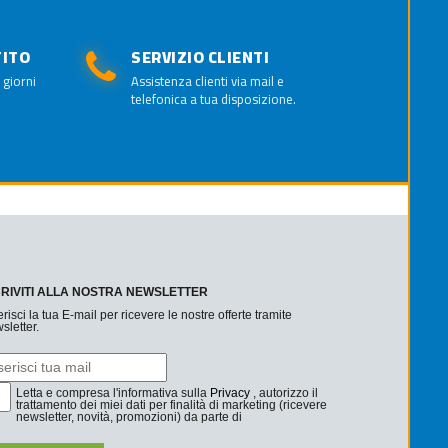
TITO
SERVIZIO CLIENTI
 giorni
Assistenza clienti via mail e
telefonica a tua disposizione.
CRIVITI ALLA NOSTRA NEWSLETTER
erisci la tua E-mail per ricevere le nostre offerte tramite
sletter.
Letta e compresa l'informativa sulla
Privacy
, autorizzo il
trattamento dei miei dati per finalità di marketing (ricevere
newsletter, novità, promozioni) da parte di