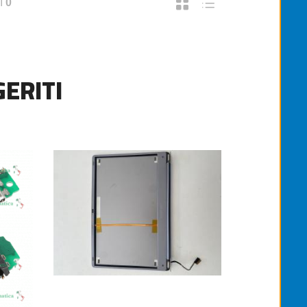
I
0
ERITI
ARTUCCIA ORIGINALE CANON PG-513 C
25,00