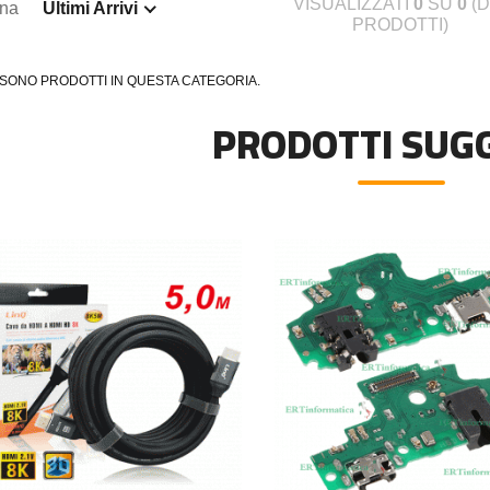
VISUALIZZATI
0
SU
0
(D
ina
Ultimi Arrivi
PRODOTTI)
 SONO PRODOTTI IN QUESTA CATEGORIA.
PRODOTTI SUGG
C
590XL COMPATIBILE BROTHER
DISSIPATORE CPU LED FRGB LGA 1700 1
€
€20,00