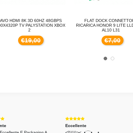
VO HDMI 8K 3D 60HZ 48GBPS
FLAT DOCK CONNETTOR
0X4320P TV PALYSTATION XBOX
RICARICA HONOR 9 LITE LLD
2
AL10 L31
€19,00
€7,00
Eccellente
Eccellente
<º)))))><¸.•´¯`•.¸¸.•
Non é Ancora Arrivato,qui