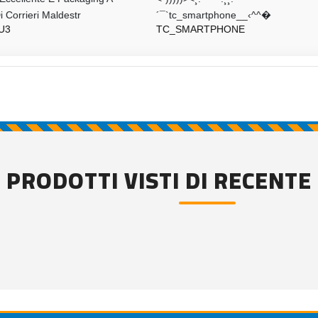
´¯`tc_smartphone__‹^^�
Dico Nulla
TC_SMARTPHONE
IT-PEC3
PRODOTTI VISTI DI RECENTE