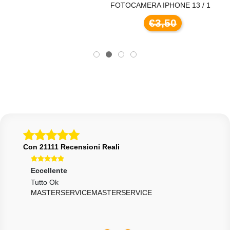
FOTOCAMERA IPHONE 13 / 1
€3,50
Con 21111 Recensioni Reali
Eccellente
Ecce
Tutto Ok
Prec
MASTERSERVICEMASTERSERVICE
ANQ