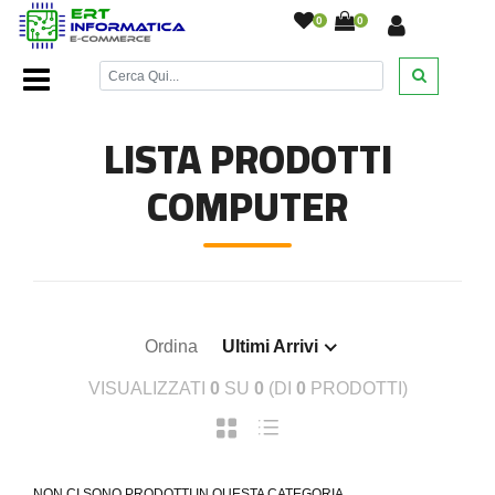
0
0
Home Page
/
Ricondizionati
/
Computer
/
LISTA PRODOTTI
COMPUTER
Ordina
Ultimi Arrivi
VISUALIZZATI
0
SU
0
(DI
0
PRODOTTI)
NON CI SONO PRODOTTI IN QUESTA CATEGORIA.