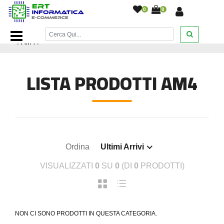
0
0
Home Page
/
Componenti Computer
/
Schede Madri MOBO
/
AM4
/
LISTA PRODOTTI AM4
Ordina
Ultimi Arrivi
VISUALIZZATI
0
SU
0
(DI
0
PRODOTTI)
NON CI SONO PRODOTTI IN QUESTA CATEGORIA.