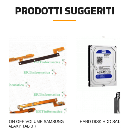
PRODOTTI SUGGERITI
LUME SAMSUNG
HARD DISK HDD SATA 3,5'' POLLICI MULTI
7
SEAGAT